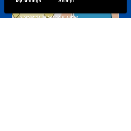
My settings
Accept
Un projet de jeunes pour jeunes
s-team.lu
Portails
Transition vers la vie active
hey.snj.lu
Portails