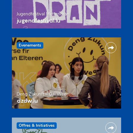
Jugendfestival Mëttendran
jugendfestival.lu
Evenements
Deng Zukunft – Däi Wee
dzdw.lu
Offres & Initiatives