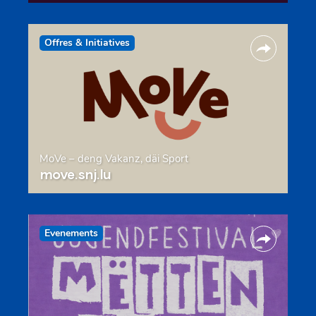
Offres & Initiatives
MoVe – deng Vakanz, däi Sport
move.snj.lu
Evenements