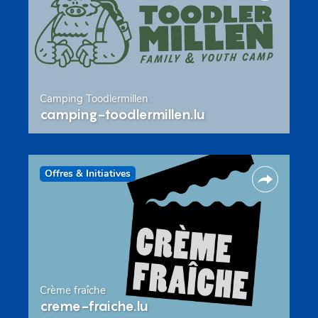
Camping Toodlermillen
camping-toodlermillen.lu
Offres & Initiatives
Crème fraîche
creme-fraiche.lu