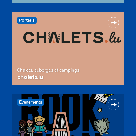
Portails
Chalets, auberges et campings
chalets.lu
Evenements