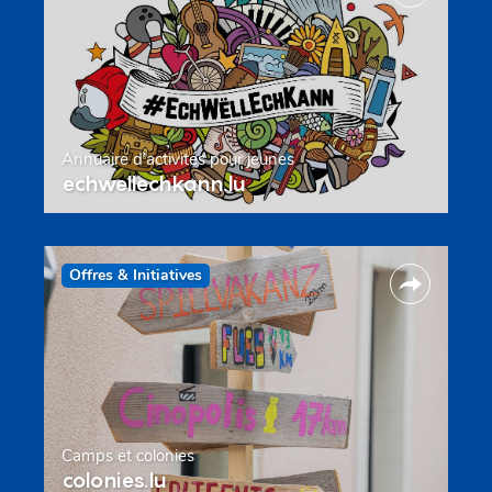
Annuaire d’activités pour jeunes
echwellechkann.lu
Offres & Initiatives
Camps et colonies
colonies.lu