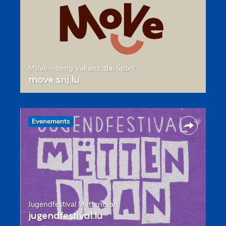
MoVe – deng Vakanz, däi Sport
move.snj.lu
Evenements
Jugendfestival Mëttendran
jugendfestival.lu