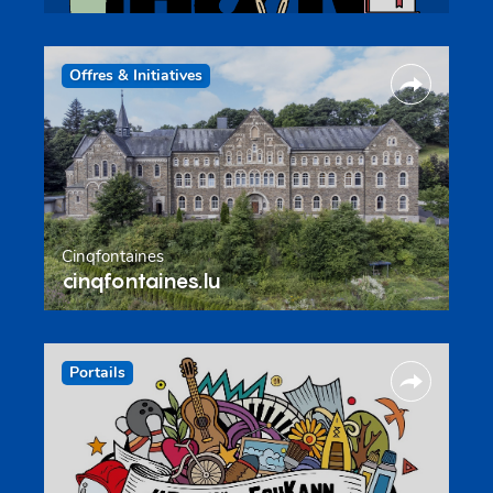
Offres & Initiatives
Cinqfontaines
cinqfontaines.lu
Portails