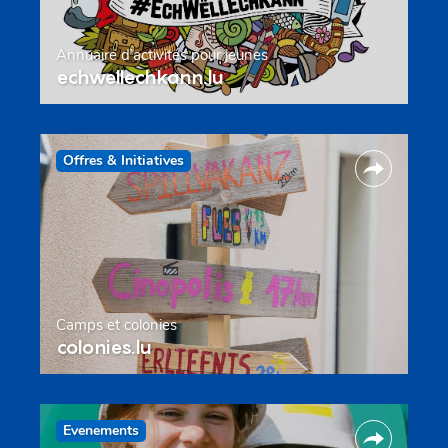
Annuaire d’activités pour jeunes
echwellechkann.lu
Offres & Initiatives
Camps et colonies
colonies.lu
Evenements