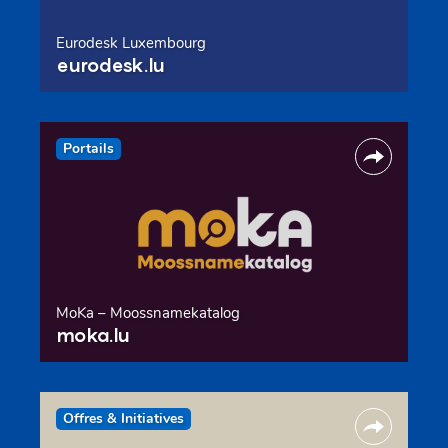
Eurodesk Luxembourg
eurodesk.lu
Portails
MoKa – Moossnamekatalog
moka.lu
Offres & Initiatives