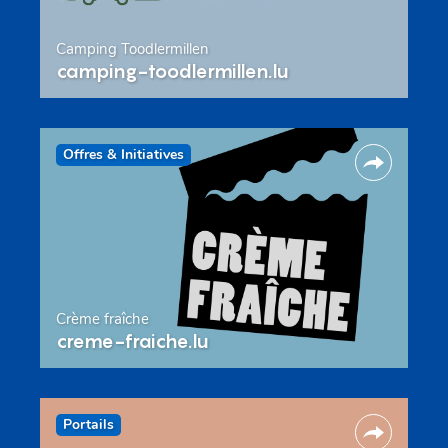
Camping Toodlermillen
camping-toodlermillen.lu
Offres & Initiatives
Crème fraîche
creme-fraiche.lu
Portails