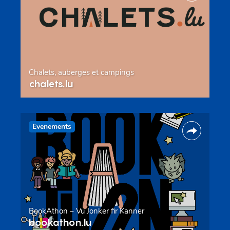
Chalets, auberges et campings
chalets.lu
Evenements
BookAthon – Vu Jonker fir Kanner
bookathon.lu