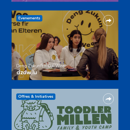
Evenements
Deng Zukunft – Däi Wee
dzdw.lu
Offres & Initiatives