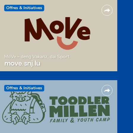
Offres & Initiatives
MoVe – deng Vakanz, däi Sport
move.snj.lu
Offres & Initiatives