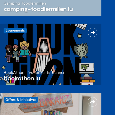
Camping Toodlermillen
camping-toodlermillen.lu
Evenements
BookAthon – Vu Jonker fir Kanner
bookathon.lu
Offres & Initiatives