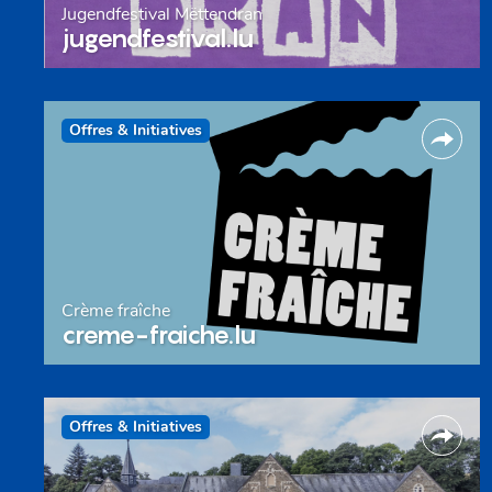
Jugendfestival Mëttendran
jugendfestival.lu
Offres & Initiatives
Crème fraîche
creme-fraiche.lu
Offres & Initiatives