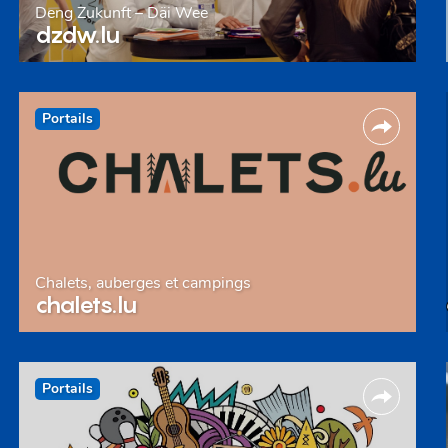
Deng Zukunft – Däi Wee
dzdw.lu
Portails
Chalets, auberges et campings
chalets.lu
Portails