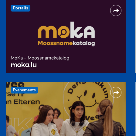
Portails
MoKa – Moossnamekatalog
moka.lu
Evenements