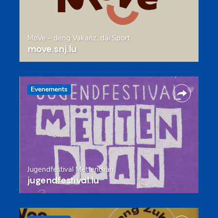
MoVe – deng Vakanz, däi Sport
move.snj.lu
Evenements
Jugendfestival Mëttendran
jugendfestival.lu