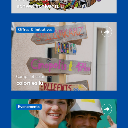
echwellechkann.lu
Offres & Initiatives
Camps et colonies
colonies.lu
Evenements