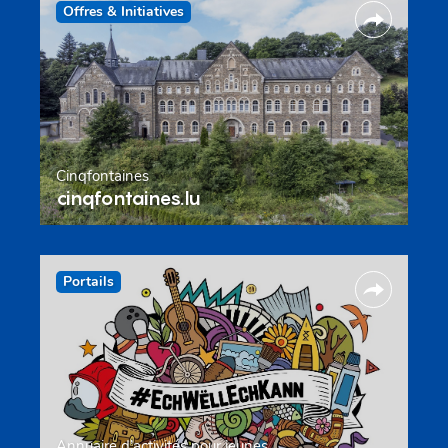
Offres & Initiatives
Cinqfontaines
cinqfontaines.lu
Portails
Annuaire d’activités pour jeunes