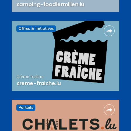
camping-toodlermillen.lu
Offres & Initiatives
Crème fraîche
creme-fraiche.lu
Portails