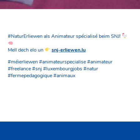
#NaturErliewen als Animateur spécialisé beim SNJ!
Mell dech elo un
snj-erliewen.lu
#méierliewen #animateurspecialise #animateur
#freelance #snj #luxembourgjobs #natur
#fermepedagogique #animaux