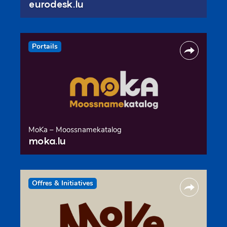
eurodesk.lu
Portails
MoKa – Moossnamekatalog
moka.lu
Offres & Initiatives