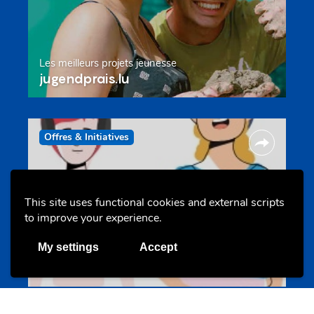
Les meilleurs projets jeunesse
jugendprais.lu
Offres & Initiatives
This site uses functional cookies and external scripts
to improve your experience.
My settings
Accept
Un projet de jeunes pour jeunes
s-team.lu