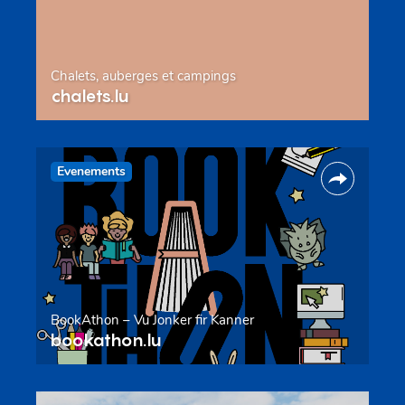
Chalets, auberges et campings
chalets.lu
Evenements
BookAthon – Vu Jonker fir Kanner
bookathon.lu