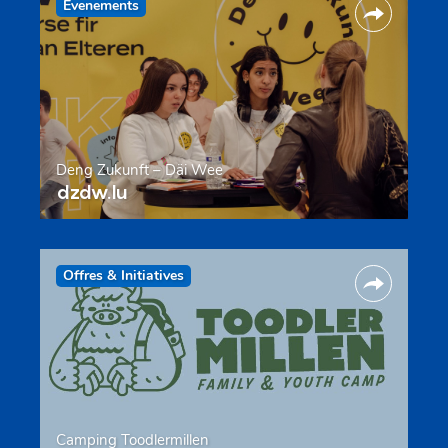
Evenements
Deng Zukunft – Däi Wee
dzdw.lu
Offres & Initiatives
Camping Toodlermillen