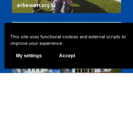
erliewen.snj.lu
Offres & Initiatives
This site uses functional cookies and external scripts to
improve your experience.
My settings
Accept
Hébergement pour jeunes adultes
maisoneisenborn.lu
Offres & Initiatives