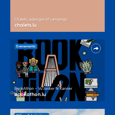
Chalets, auberges et campings
chalets.lu
Evenements
BookAthon – Vu Jonker fir Kanner
bookathon.lu