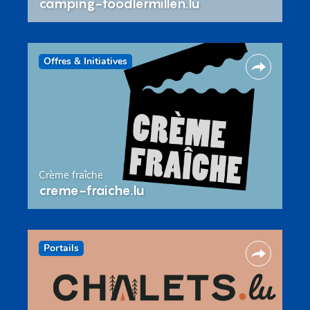
camping-toodlermillen.lu
Offres & Initiatives
Crème fraîche
creme-fraiche.lu
Portails