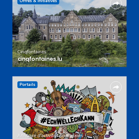
Offres & Initiatives
Cinqfontaines
cinqfontaines.lu
Portails
Annuaire d’activités pour jeunes