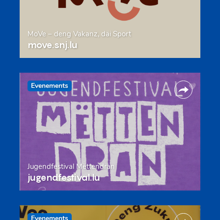
MoVe – deng Vakanz, däi Sport
move.snj.lu
Evenements
Jugendfestival Mëttendran
jugendfestival.lu
Evenements