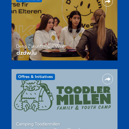
Deng Zukunft – Däi Wee
dzdw.lu
Offres & Initiatives
Camping Toodlermillen