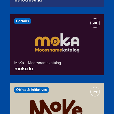
Portails
MoKa – Moossnamekatalog
moka.lu
Offres & Initiatives