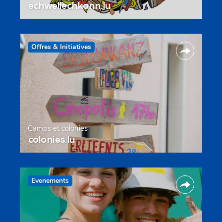
echwellechkann.lu
Offres & Initiatives
Camps et colonies
colonies.lu
Evenements