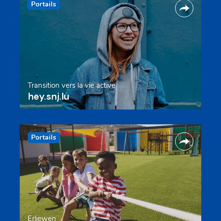
Portails
Transition vers la vie active
hey.snj.lu
Portails
Erliewen