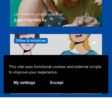
Les meilleurs projets jeunesse
jugendprais.lu
Offres & Initiatives
This site uses functional cookies and external scripts
to improve your experience.
Un projet de jeunes pour jeunes
My settings
Accept
s-team.lu
Portails