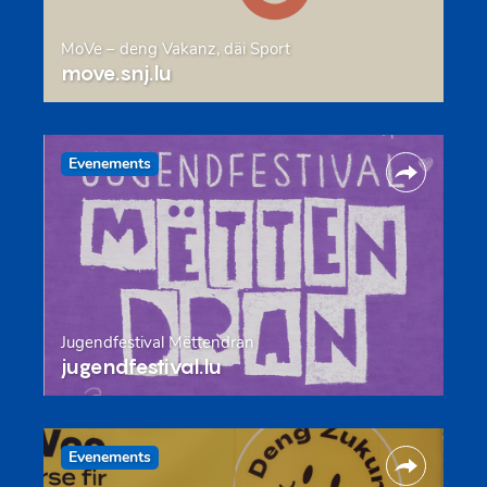
MoVe – deng Vakanz, däi Sport
move.snj.lu
Evenements
Jugendfestival Mëttendran
jugendfestival.lu
Evenements