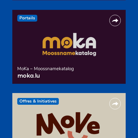
Portails
MoKa – Moossnamekatalog
moka.lu
Offres & Initiatives