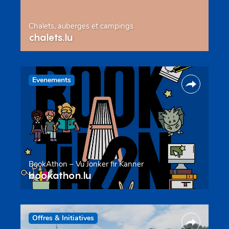
Chalets, auberges et campings
chalets.lu
Evenements
BookAthon – Vu Jonker fir Kanner
bookathon.lu
Offres & Initiatives