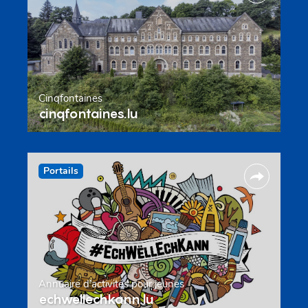
Cinqfontaines
cinqfontaines.lu
Portails
Annuaire d’activités pour jeunes
echwellechkann.lu