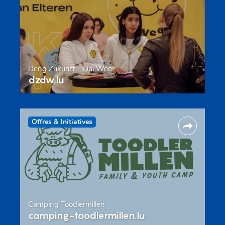
Deng Zukunft – Däi Wee
dzdw.lu
Offres & Initiatives
Camping Toodlermillen
camping-toodlermillen.lu