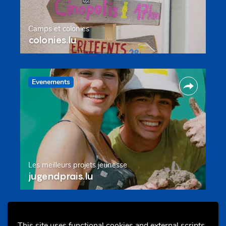
Camps et colonies
colonies.lu
Evenements
Les meilleurs projets jeunesse
jugendprais.lu
Offres & Initiatives
This site uses functional cookies and external scripts