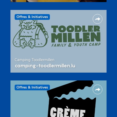
Offres & Initiatives
Camping Toodlermillen
camping-toodlermillen.lu
Offres & Initiatives