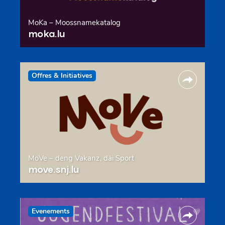
MoKa – Moossnamekatalog
moka.lu
Offres & Initiatives
MoVe – deng Vakanz, däi Sport
move.snj.lu
Evenements