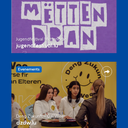
Jugendfestival Mëttendran
jugendfestival.lu
Evenements
Deng Zukunft – Däi Wee
dzdw.lu