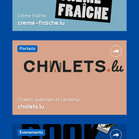
Crème fraîche
creme-fraiche.lu
Portails
Chalets, auberges et campings
chalets.lu
Evenements