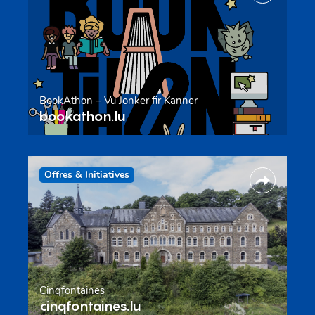
BookAthon – Vu Jonker fir Kanner
bookathon.lu
Offres & Initiatives
Cinqfontaines
cinqfontaines.lu