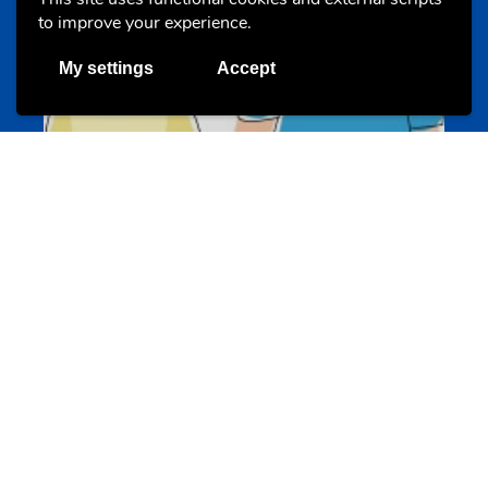
to improve your experience.
My settings
Accept
Un projet de jeunes pour jeunes
s-team.lu
Portails
Transition vers la vie active
hey.snj.lu