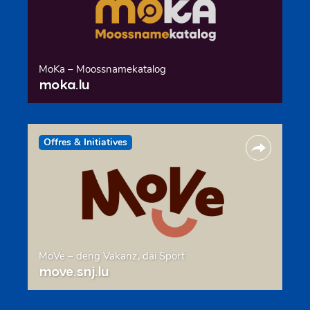
MoKa – Moossnamekatalog
moka.lu
Offres & Initiatives
MoVe – deng Vakanz, däi Sport
move.snj.lu