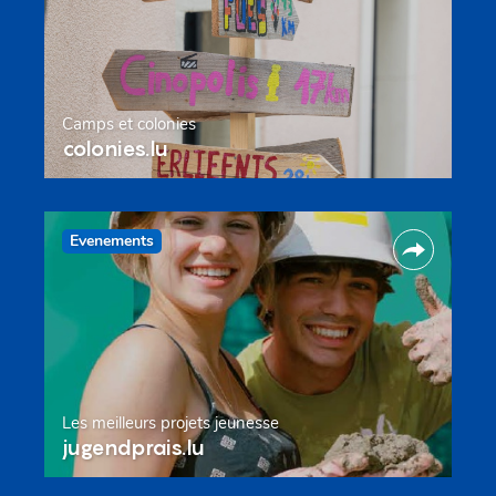
Camps et colonies
colonies.lu
Evenements
Les meilleurs projets jeunesse
jugendprais.lu