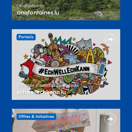
Cinqfontaines
cinqfontaines.lu
Portails
Annuaire d’activités pour jeunes
echwellechkann.lu
Offres & Initiatives