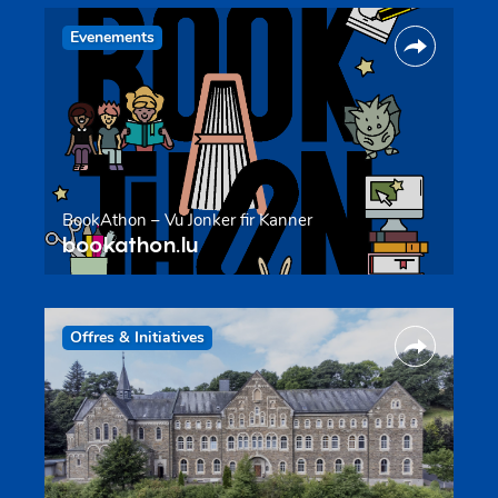
Evenements
BookAthon – Vu Jonker fir Kanner
bookathon.lu
Offres & Initiatives