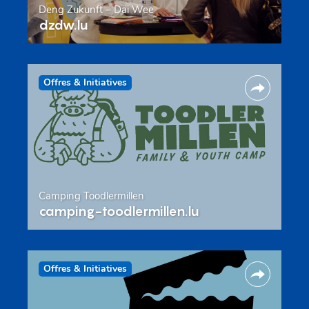
Deng Zukunft – Däi Wee
dzdw.lu
Offres & Initiatives
Camping Toodlermillen
camping-toodlermillen.lu
Offres & Initiatives