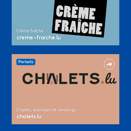
Crème fraîche
creme-fraiche.lu
Portails
Chalets, auberges et campings
chalets.lu