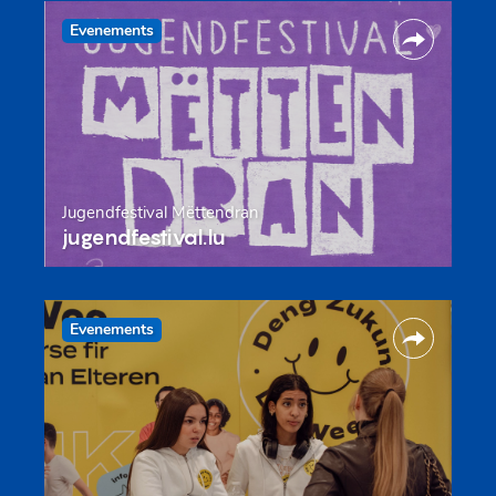
Evenements
Jugendfestival Mëttendran
jugendfestival.lu
Evenements