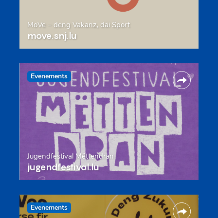
MoVe – deng Vakanz, däi Sport
move.snj.lu
Evenements
Jugendfestival Mëttendran
jugendfestival.lu
Evenements