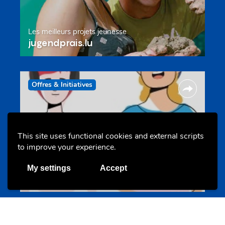
Les meilleurs projets jeunesse
jugendprais.lu
Offres & Initiatives
This site uses functional cookies and external scripts
to improve your experience.
Un projet de jeunes pour jeunes
My settings
Accept
s-team.lu
Portails