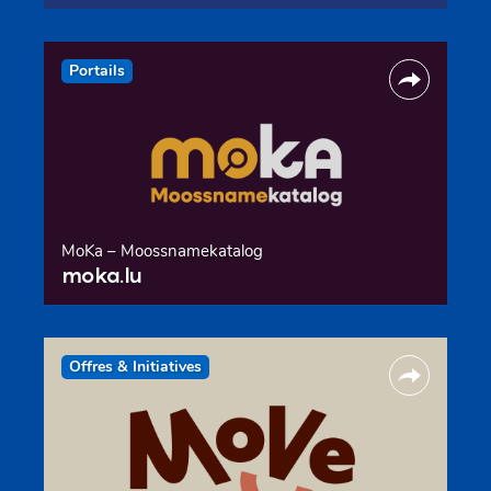
Portails
MoKa – Moossnamekatalog
moka.lu
Offres & Initiatives