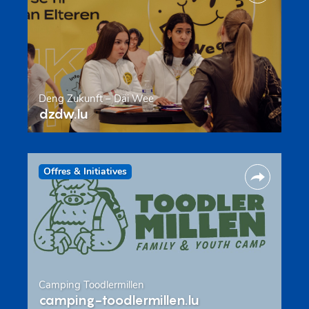
Deng Zukunft – Däi Wee
dzdw.lu
Offres & Initiatives
Camping Toodlermillen
camping-toodlermillen.lu