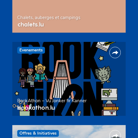
Chalets, auberges et campings
chalets.lu
Evenements
BookAthon – Vu Jonker fir Kanner
bookathon.lu
Offres & Initiatives