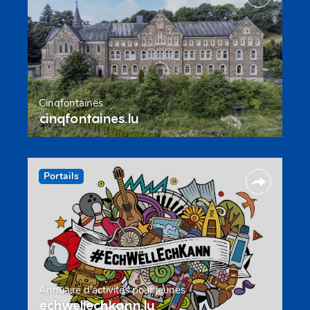
Cinqfontaines
cinqfontaines.lu
Portails
Annuaire d’activités pour jeunes
echwellechkann.lu