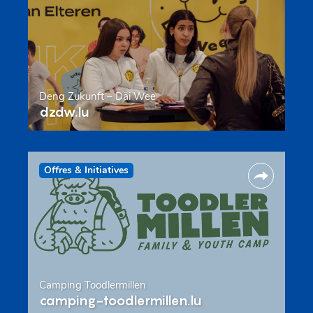
Deng Zukunft – Däi Wee
dzdw.lu
Offres & Initiatives
Camping Toodlermillen
camping-toodlermillen.lu