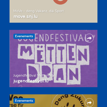
MoVe – deng Vakanz, däi Sport
move.snj.lu
Evenements
Jugendfestival Mëttendran
jugendfestival.lu
Evenements