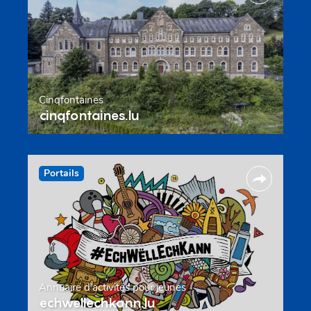
Cinqfontaines
cinqfontaines.lu
Portails
Annuaire d’activités pour jeunes
echwellechkann.lu