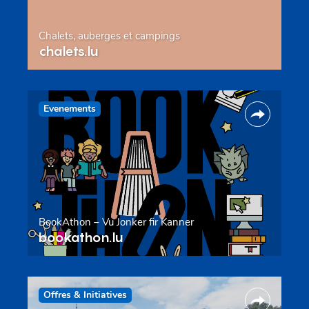
Chalets, auberges et campings
chalets.lu
Evenements
BookAthon – Vu Jonker fir Kanner
bookathon.lu
Offres & Initiatives