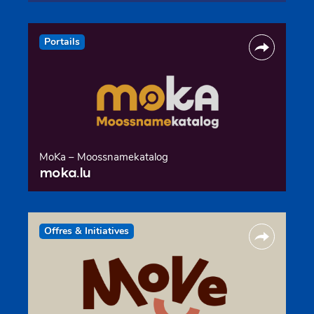
Portails
MoKa – Moossnamekatalog
moka.lu
Offres & Initiatives