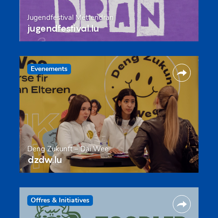
Jugendfestival Mëttendran
jugendfestival.lu
Evenements
Deng Zukunft – Däi Wee
dzdw.lu
Offres & Initiatives