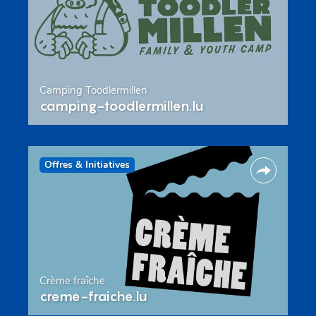
Camping Toodlermillen
camping-toodlermillen.lu
Offres & Initiatives
Crème fraîche
creme-fraiche.lu