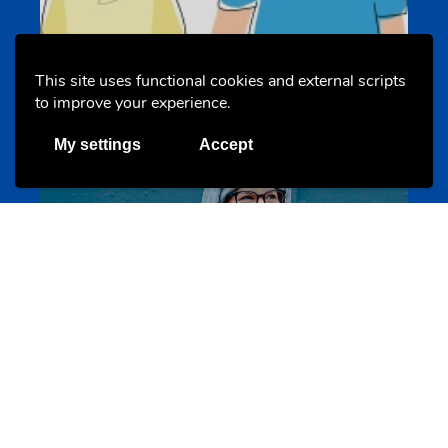
Un projet de jeunes pour jeunes
s-team.lu
This site uses functional cookies and external scripts
to improve your experience.
My settings
Accept
Portails
Transition vers la vie active
hey.snj.lu
Portails