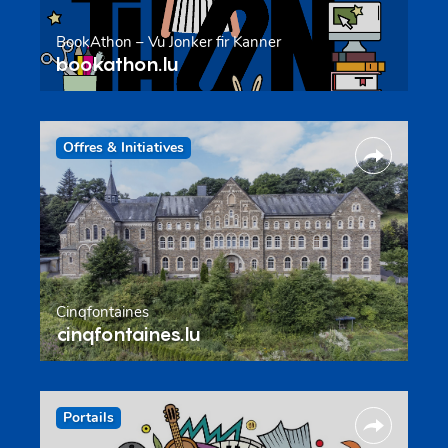
BookAthon – Vu Jonker fir Kanner
bookathon.lu
Offres & Initiatives
Cinqfontaines
cinqfontaines.lu
Portails