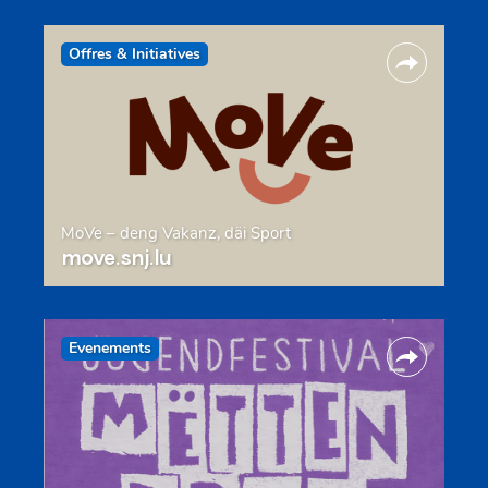
Offres & Initiatives
MoVe – deng Vakanz, däi Sport
move.snj.lu
Evenements