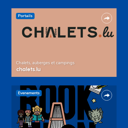
Portails
Chalets, auberges et campings
chalets.lu
Evenements