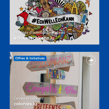
Annuaire d’activités pour jeunes
echwellechkann.lu
Offres & Initiatives
Camps et colonies
colonies.lu