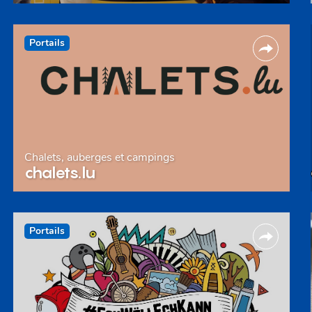
Portails
Chalets, auberges et campings
chalets.lu
Portails