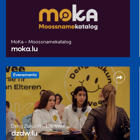
MoKa – Moossnamekatalog
moka.lu
Evenements
Deng Zukunft – Däi Wee
dzdw.lu