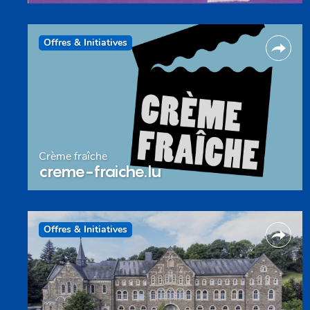
Offres & Initiatives
Crème fraîche
creme-fraiche.lu
Offres & Initiatives