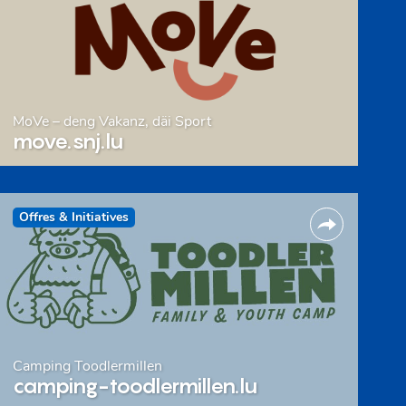
MoVe – deng Vakanz, däi Sport
move.snj.lu
Offres & Initiatives
Camping Toodlermillen
camping-toodlermillen.lu