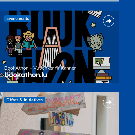
Evenements
BookAthon – Vu Jonker fir Kanner
bookathon.lu
Offres & Initiatives