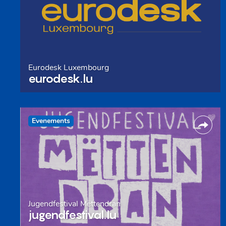
Eurodesk Luxembourg
eurodesk.lu
Evenements
Jugendfestival Mëttendran
jugendfestival.lu