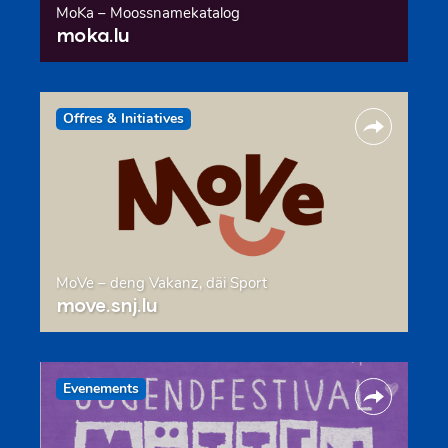
MoKa – Moossnamekatalog
moka.lu
Offres & Initiatives
MoVe – deng Vakanz, däi Sport
move.snj.lu
Evenements