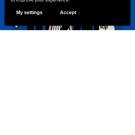
to improve your experience.
My settings
Accept
BookAthon – Vu Jonker fir Kanner
bookathon.lu
Offres & Initiatives
Cinqfontaines
cinqfontaines.lu