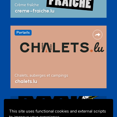
Crème fraîche
creme-fraiche.lu
Portails
Chalets, auberges et campings
chalets.lu
Evenements
This site uses functional cookies and external scripts