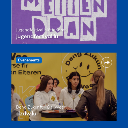
Jugendfestival Mëttendran
jugendfestival.lu
Evenements
Deng Zukunft – Däi Wee
dzdw.lu