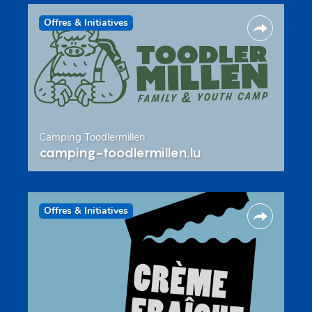
Offres & Initiatives
Camping Toodlermillen
camping-toodlermillen.lu
Offres & Initiatives