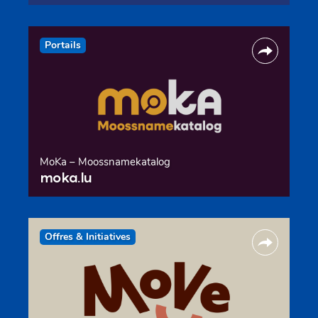
Portails
MoKa – Moossnamekatalog
moka.lu
Offres & Initiatives