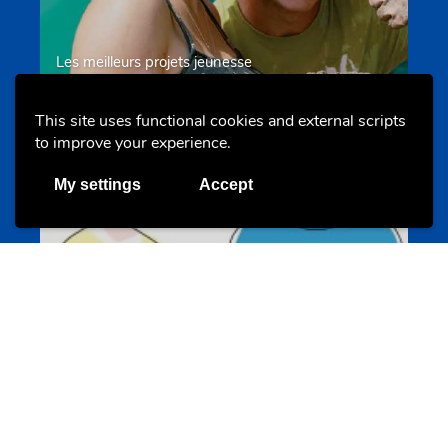
Les meilleurs projets jeunesse
jugendprais.lu
This site uses functional cookies and external scripts
to improve your experience.
Offres & Initiatives
My settings
Accept
Un projet de jeunes pour jeunes
s-team.lu
Portails