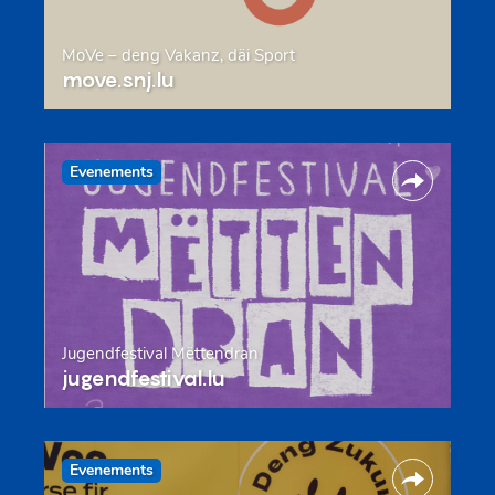
MoVe – deng Vakanz, däi Sport
move.snj.lu
Evenements
Jugendfestival Mëttendran
jugendfestival.lu
Evenements