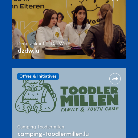
Deng Zukunft – Däi Wee
dzdw.lu
Offres & Initiatives
Camping Toodlermillen
camping-toodlermillen.lu