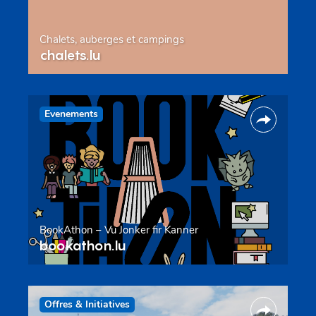
Chalets, auberges et campings
chalets.lu
Evenements
BookAthon – Vu Jonker fir Kanner
bookathon.lu
Offres & Initiatives