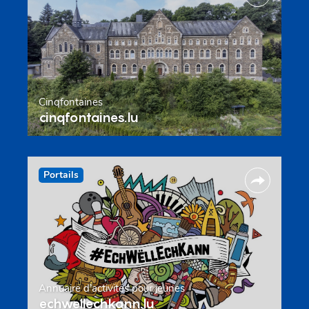
Cinqfontaines
cinqfontaines.lu
Portails
Annuaire d’activités pour jeunes
echwellechkann.lu