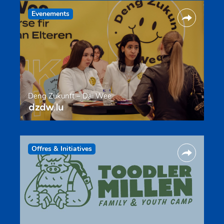
Evenements
Deng Zukunft – Däi Wee
dzdw.lu
Offres & Initiatives