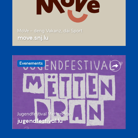
MoVe – deng Vakanz, däi Sport
move.snj.lu
Evenements
Jugendfestival Mëttendran
jugendfestival.lu