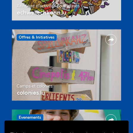
Annuaire d’activités pour jeunes
echwellechkann.lu
Offres & Initiatives
Camps et colonies
colonies.lu
Evenements