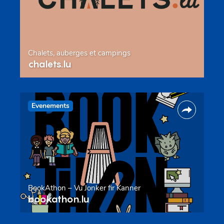
Chalets, auberges et campings
chalets.lu
Evenements
BookAthon – Vu Jonker fir Kanner
bookathon.lu