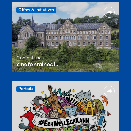
Offres & Initiatives
Cinqfontaines
cinqfontaines.lu
Portails