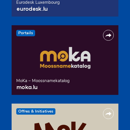
Eurodesk Luxembourg
eurodesk.lu
Portails
MoKa – Moossnamekatalog
moka.lu
Offres & Initiatives