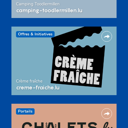
Camping Toodlermillen
camping-toodlermillen.lu
Offres & Initiatives
Crème fraîche
creme-fraiche.lu
Portails