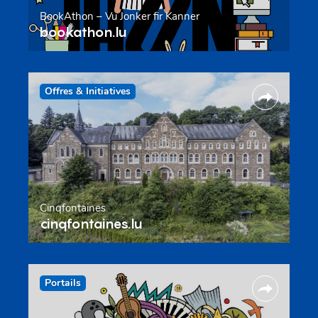
BookAthon – Vu Jonker fir Kanner
bookathon.lu
Offres & Initiatives
Cinqfontaines
cinqfontaines.lu
Portails