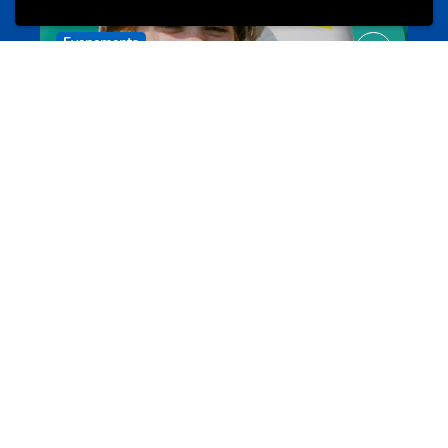
Evenements
Les meilleurs projets jeunesse
jugendprais.lu
Offres & Initiatives