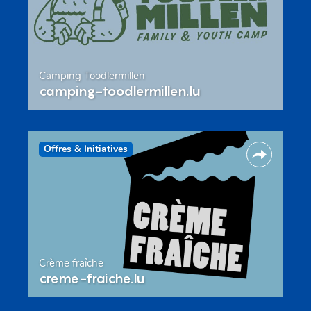
Camping Toodlermillen
camping-toodlermillen.lu
Offres & Initiatives
Crème fraîche
creme-fraiche.lu