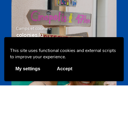
Camps et colonies
colonies.lu
This site uses functional cookies and external scripts
to improve your experience.
Evenements
My settings
Accept
Les meilleurs projets jeunesse
jugendprais.lu