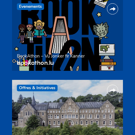
Evenements
BookAthon – Vu Jonker fir Kanner
bookathon.lu
Offres & Initiatives