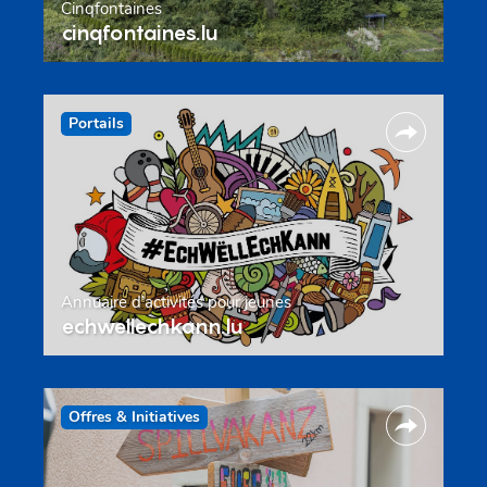
Cinqfontaines
cinqfontaines.lu
Portails
Annuaire d’activités pour jeunes
echwellechkann.lu
Offres & Initiatives