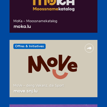
MoKa – Moossnamekatalog
moka.lu
Offres & Initiatives
MoVe – deng Vakanz, däi Sport
move.snj.lu