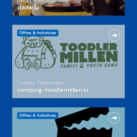
Deng Zukunft – Däi Wee
dzdw.lu
Offres & Initiatives
Camping Toodlermillen
camping-toodlermillen.lu
Offres & Initiatives