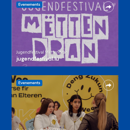
Evenements
Jugendfestival Mëttendran
jugendfestival.lu
Evenements