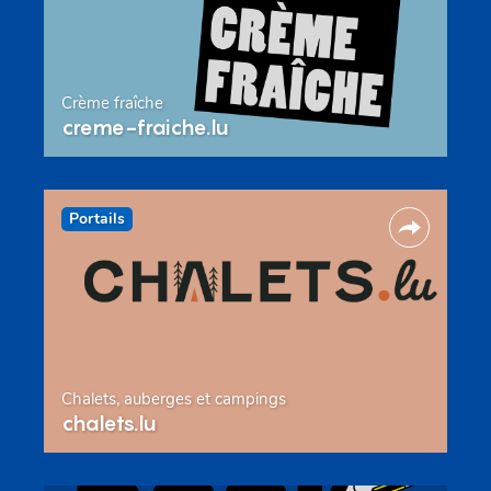
Crème fraîche
creme-fraiche.lu
Portails
Chalets, auberges et campings
chalets.lu