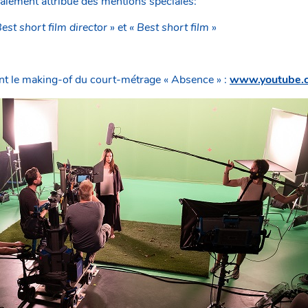
galement attribué des mentions spéciales:
est short film director
» et
« Best short film
»
t le making-of du court-métrage « Absence » :
www.youtube.