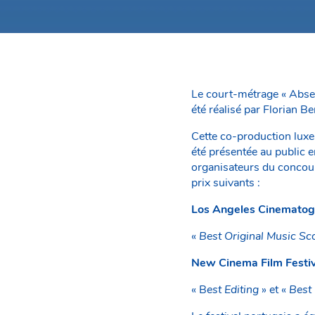
Le court-métrage « Absen
été réalisé par Florian B
Cette co-production luxe
été présentée au public e
organisateurs du concour
prix suivants :
Los Angeles Cinemato
«
Best Original Music Sc
New Cinema Film Festiv
« B
est Editing
» et «
Best 