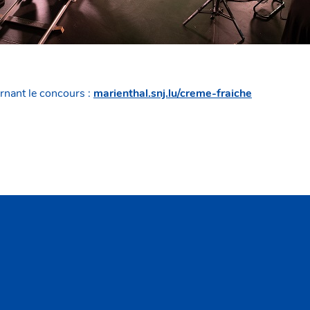
rnant le concours :
marienthal.snj.lu/creme-fraiche