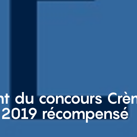
t du concours Crè
e 2019 récompensé