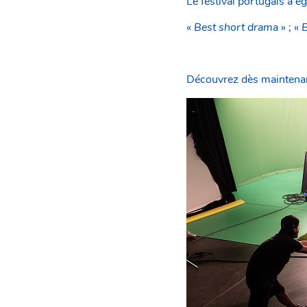
Le festival portugais a é
«
Best short drama
» ; «
B
Découvrez dès maintenan