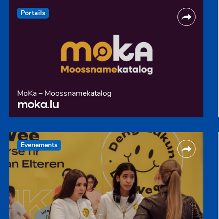
Portails
MoKa – Moossnamekatalog
moka.lu
Evenements