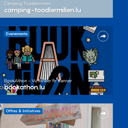
Camping Toodlermillen
camping-toodlermillen.lu
Evenements
BookAthon – Vu Jonker fir Kanner
bookathon.lu
Offres & Initiatives