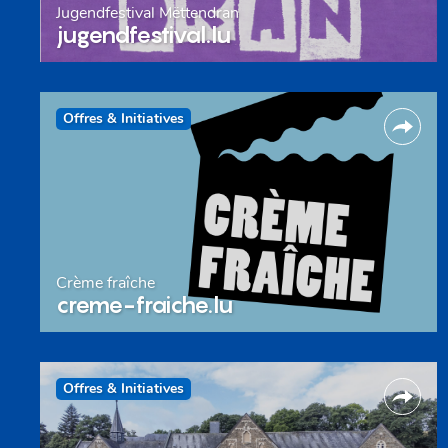
Jugendfestival Mëttendran
jugendfestival.lu
Offres & Initiatives
Crème fraîche
creme-fraiche.lu
Offres & Initiatives