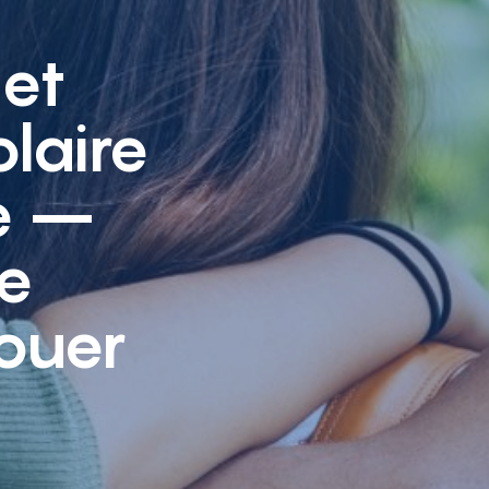
 et
laire
ne –
e
ouer