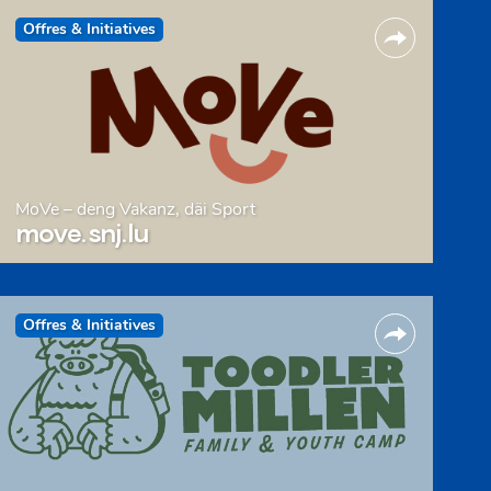
Offres & Initiatives
MoVe – deng Vakanz, däi Sport
move.snj.lu
Offres & Initiatives