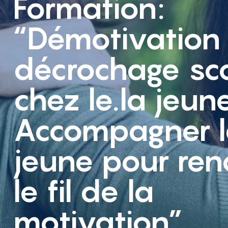
Formation:
“Démotivation
décrochage sco
chez le.la jeu
Accompagner l
jeune pour ren
le fil de la
motivation”