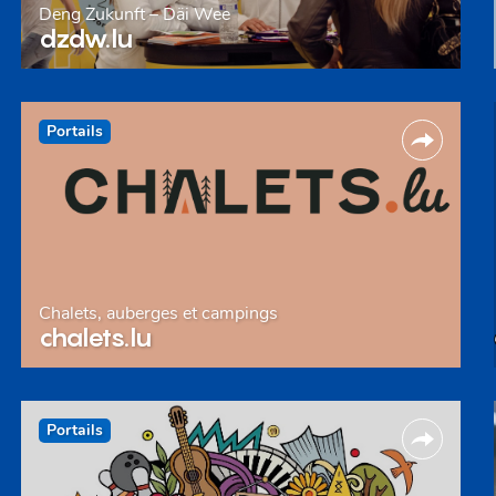
Deng Zukunft – Däi Wee
dzdw.lu
Portails
Chalets, auberges et campings
chalets.lu
Portails