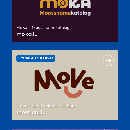
MoKa – Moossnamekatalog
moka.lu
Offres & Initiatives
MoVe – deng Vakanz, däi Sport
move.snj.lu