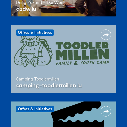
Deng Zukunft – Däi Wee
dzdw.lu
Offres & Initiatives
Camping Toodlermillen
camping-toodlermillen.lu
Offres & Initiatives