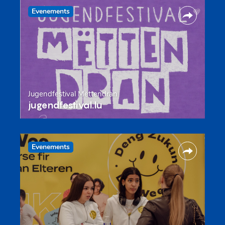
Evenements
Jugendfestival Mëttendran
jugendfestival.lu
Evenements