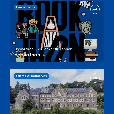
Evenements
BookAthon – Vu Jonker fir Kanner
bookathon.lu
Offres & Initiatives