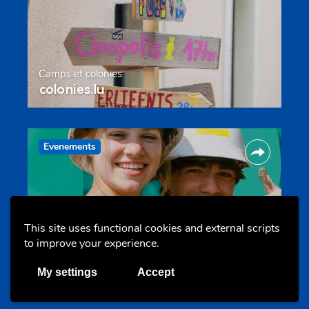
Camps et colonies
colonies.lu
Evenements
This site uses functional cookies and external scripts
to improve your experience.
Les meilleurs projets jeunesse
My settings
Accept
jugendprais.lu