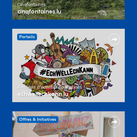
Cinqfontaines
cinqfontaines.lu
Portails
Annuaire d’activités pour jeunes
echwellechkann.lu
Offres & Initiatives