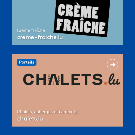
Crème fraîche
creme-fraiche.lu
Portails
Chalets, auberges et campings
chalets.lu