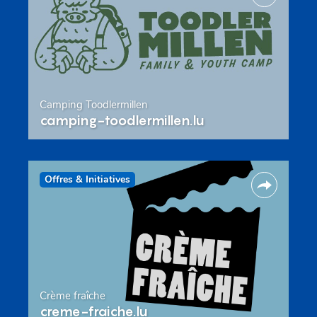
Camping Toodlermillen
camping-toodlermillen.lu
Offres & Initiatives
Crème fraîche
creme-fraiche.lu