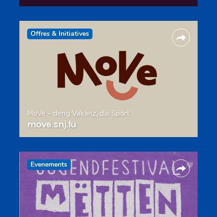
Offres & Initiatives
MoVe – deng Vakanz, däi Sport
move.snj.lu
Evenements