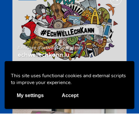
Annuaire d’activités pour jeunes
echwellechkann.lu
This site uses functional cookies and external scripts
Offres & Initiatives
to improve your experience.
My settings
Accept
Camps et colonies
colonies.lu