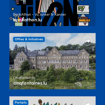
BookAthon – Vu Jonker fir Kanner
bookathon.lu
Offres & Initiatives
Cinqfontaines
cinqfontaines.lu
Portails