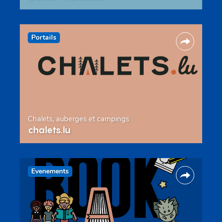
Portails
Chalets, auberges et campings
chalets.lu
Evenements