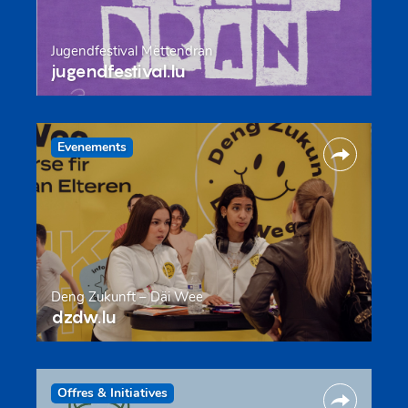
Jugendfestival Mëttendran
jugendfestival.lu
Evenements
Deng Zukunft – Däi Wee
dzdw.lu
Offres & Initiatives