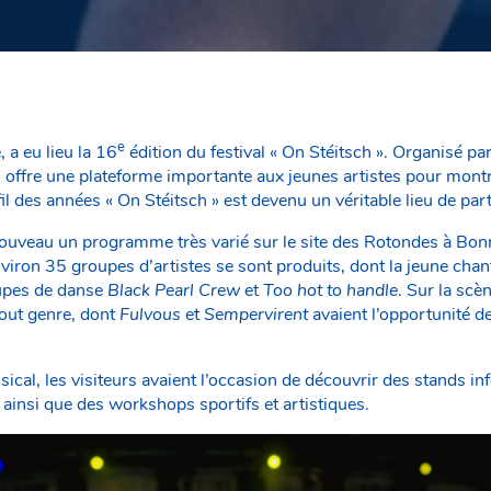
e
a eu lieu la 16
édition du festival « On Stéitsch ». Organisé par
al offre une plateforme importante aux jeunes artistes pour montre
il des années « On Stéitsch » est devenu un véritable lieu de parta
 nouveau un programme très varié sur le site des Rotondes à Bon
ron 35 groupes d’artistes se sont produits, dont la jeune cha
oupes de danse
Black Pearl Crew
et
Too hot to handle
. Sur la sc
out genre, dont
Fulvous
et
Sempervirent
avaient l’opportunité de
ical, les visiteurs avaient l’occasion de découvrir des stands in
ainsi que des workshops sportifs et artistiques.