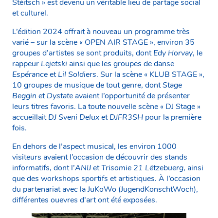
Stéitsch » est devenu un véritable lieu de partage social
et culturel.
L’édition 2024 offrait à nouveau un programme très
varié – sur la scène « OPEN AIR STAGE », environ 35
groupes d’artistes se sont produits, dont
Edy Horvay
, le
rappeur
Lejetski
ainsi que les groupes de danse
Espérance
et
Lil Soldiers
. Sur la scène « KLUB STAGE »,
10 groupes de musique de tout genre, dont
Stage
Beggin
et
Dystate
avaient l’opportunité de présenter
leurs titres favoris. La toute nouvelle scène « DJ Stage »
accueillait
DJ Sveni Delux
et
DJFR3SH
pour la première
fois.
En dehors de l’aspect musical, les environ 1000
visiteurs avaient l’occasion de découvrir des stands
informatifs, dont l’
ANIJ
et
Trisomie 21 Lëtzebuerg
, ainsi
que des workshops sportifs et artistiques. À l’occasion
du partenariat avec la JuKoWo (JugendKonschtWoch),
différentes ouevres d’art ont été exposées.