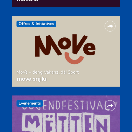
Offres & Initiatives
MoVe – deng Vakanz, däi Sport
move.snj.lu
Evenements