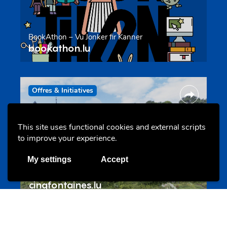
BookAthon – Vu Jonker fir Kanner
bookathon.lu
Offres & Initiatives
This site uses functional cookies and external scripts
to improve your experience.
My settings
Accept
Cinqfontaines
cinqfontaines.lu