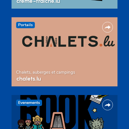
creme-fraiche.lu
Portails
Chalets, auberges et campings
chalets.lu
Evenements