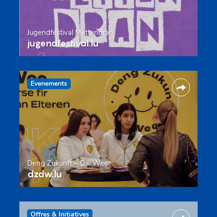
Jugendfestival Mëttendran
jugendfestival.lu
Evenements
Deng Zukunft – Däi Wee
dzdw.lu
Offres & Initiatives