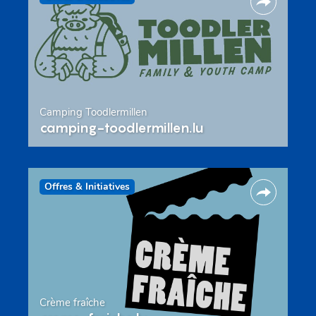
Camping Toodlermillen
camping-toodlermillen.lu
Offres & Initiatives
Crème fraîche