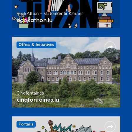
BookAthon – Vu Jonker fir Kanner
bookathon.lu
Offres & Initiatives
Cinqfontaines
cinqfontaines.lu
Portails