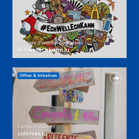
Annuaire d’activités pour jeunes
echwellechkann.lu
Offres & Initiatives
Camps et colonies
colonies.lu