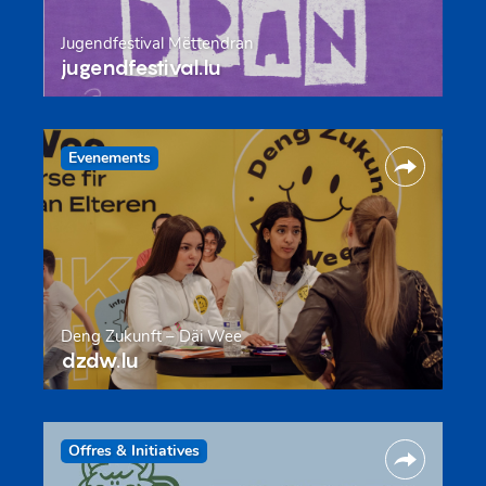
Jugendfestival Mëttendran
jugendfestival.lu
Evenements
Deng Zukunft – Däi Wee
dzdw.lu
Offres & Initiatives