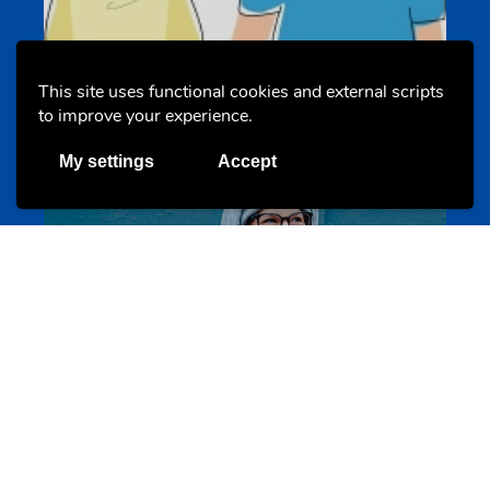
Un projet de jeunes pour jeunes
s-team.lu
This site uses functional cookies and external scripts
to improve your experience.
My settings
Accept
Portails
Transition vers la vie active
hey.snj.lu
Portails