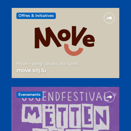
Offres & Initiatives
MoVe – deng Vakanz, däi Sport
move.snj.lu
Evenements