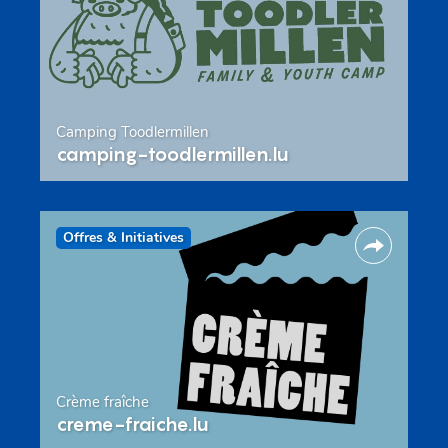
Camping Toodlermillen
camping-toodlermillen.lu
Offres & Initiatives
Crème fraîche
creme-fraiche.lu