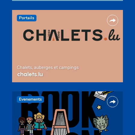
Portails
Chalets, auberges et campings
chalets.lu
Evenements