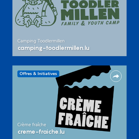
Camping Toodlermillen
camping-toodlermillen.lu
Offres & Initiatives
Crème fraîche
creme-fraiche.lu