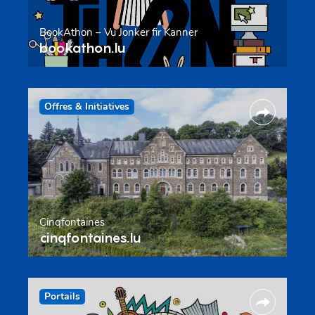
BookAthon – Vu Jonker fir Kanner
bookathon.lu
Offres & Initiatives
Cinqfontaines
cinqfontaines.lu
Portails