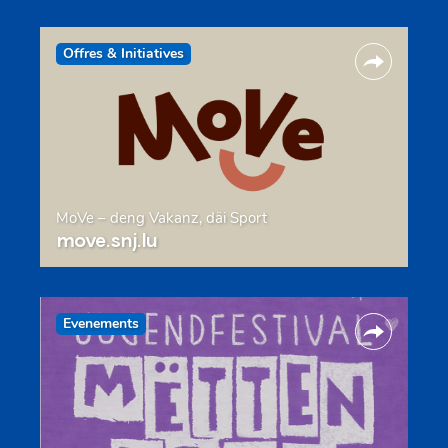
Offres & Initiatives
MoVe – deng Vakanz, däi Sport
move.snj.lu
Evenements