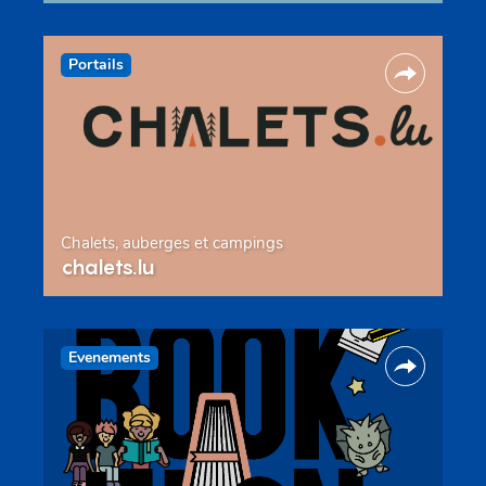
Portails
Chalets, auberges et campings
chalets.lu
Evenements