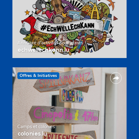
Annuaire d’activités pour jeunes
echwellechkann.lu
Offres & Initiatives
Camps et colonies
colonies.lu