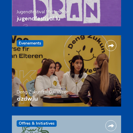
Jugendfestival Mëttendran
jugendfestival.lu
Evenements
Deng Zukunft – Däi Wee
dzdw.lu
Offres & Initiatives