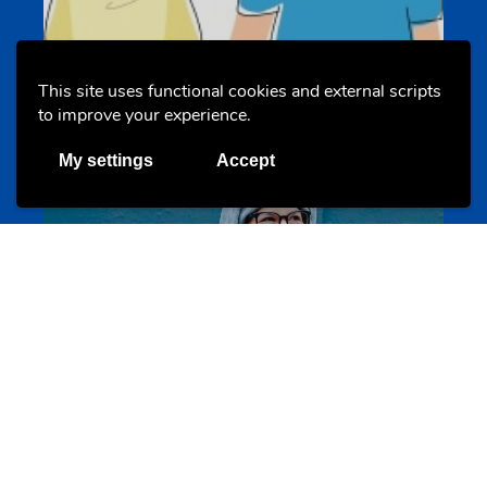
Un projet de jeunes pour jeunes
s-team.lu
This site uses functional cookies and external scripts
to improve your experience.
My settings
Accept
Portails
Transition vers la vie active
hey.snj.lu
Portails