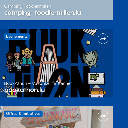
Camping Toodlermillen
camping-toodlermillen.lu
Evenements
BookAthon – Vu Jonker fir Kanner
bookathon.lu
Offres & Initiatives