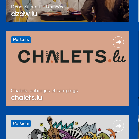
Deng Zukunft – Däi Wee
dzdw.lu
Portails
Chalets, auberges et campings
chalets.lu
Portails