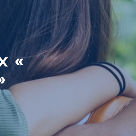
x «
»