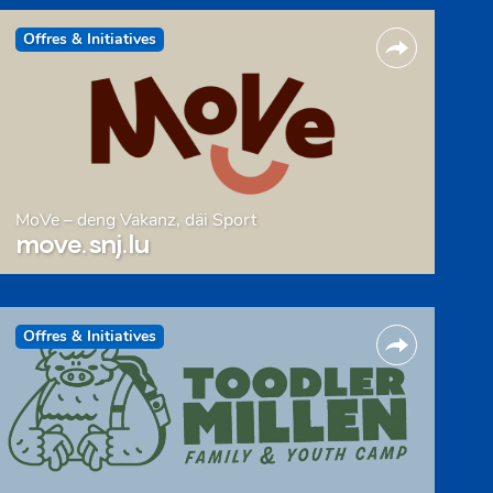
Offres & Initiatives
MoVe – deng Vakanz, däi Sport
move.snj.lu
Offres & Initiatives