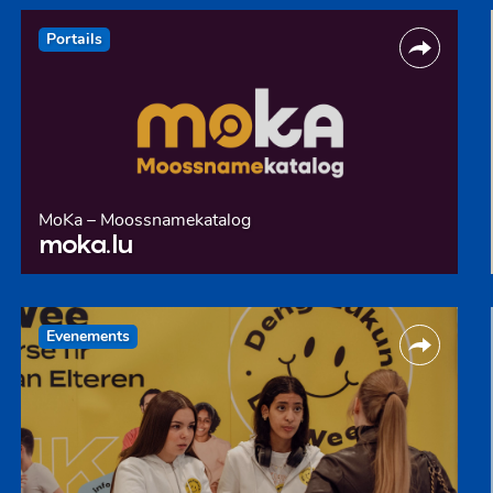
Portails
MoKa – Moossnamekatalog
moka.lu
Evenements