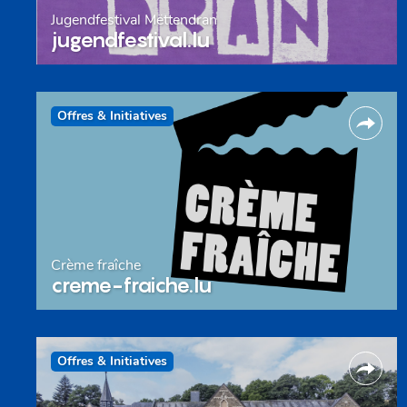
Jugendfestival Mëttendran
jugendfestival.lu
Offres & Initiatives
Crème fraîche
creme-fraiche.lu
Offres & Initiatives