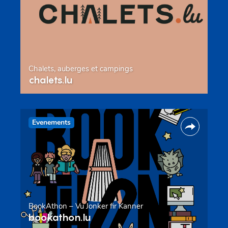
Chalets, auberges et campings
chalets.lu
Evenements
BookAthon – Vu Jonker fir Kanner
bookathon.lu