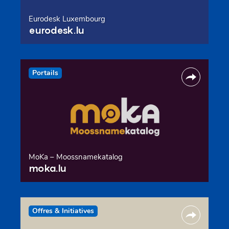
Eurodesk Luxembourg
eurodesk.lu
Portails
MoKa – Moossnamekatalog
moka.lu
Offres & Initiatives