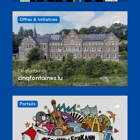
Offres & Initiatives
Cinqfontaines
cinqfontaines.lu
Portails