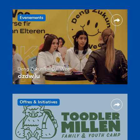
Evenements
Deng Zukunft – Däi Wee
dzdw.lu
Offres & Initiatives