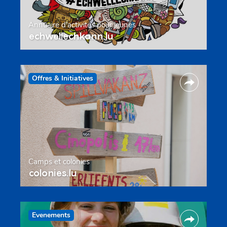
Annuaire d’activités pour jeunes
echwellechkann.lu
Offres & Initiatives
Camps et colonies
colonies.lu
Evenements