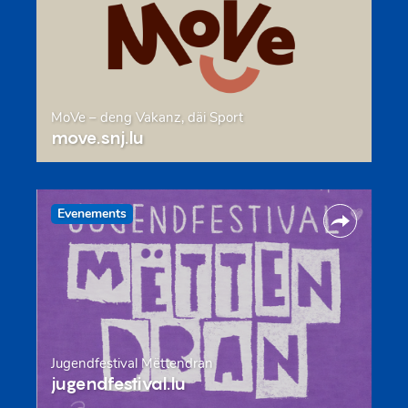
MoVe – deng Vakanz, däi Sport
move.snj.lu
Evenements
Jugendfestival Mëttendran
jugendfestival.lu