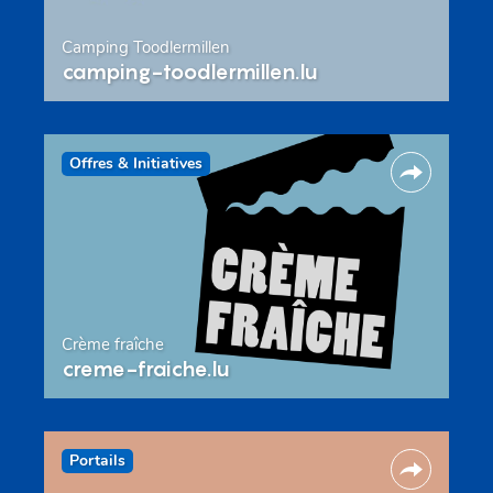
Camping Toodlermillen
camping-toodlermillen.lu
Offres & Initiatives
Crème fraîche
creme-fraiche.lu
Portails