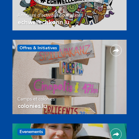
Annuaire d’activités pour jeunes
echwellechkann.lu
Offres & Initiatives
Camps et colonies
colonies.lu
Evenements