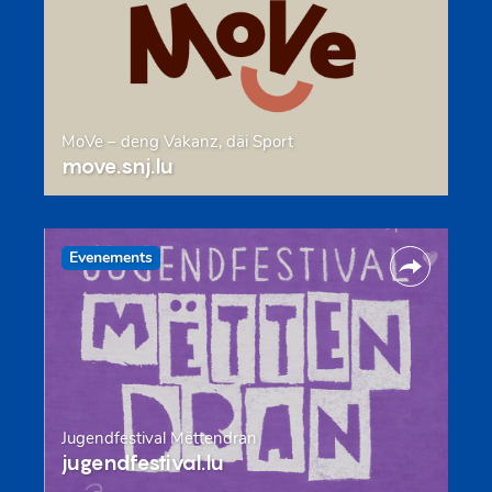
MoVe – deng Vakanz, däi Sport
move.snj.lu
Evenements
Jugendfestival Mëttendran
jugendfestival.lu