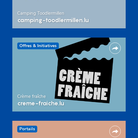
Camping Toodlermillen
camping-toodlermillen.lu
Offres & Initiatives
Crème fraîche
creme-fraiche.lu
Portails