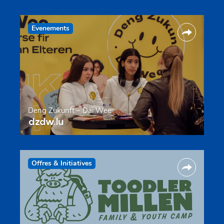
Evenements
Deng Zukunft – Däi Wee
dzdw.lu
Offres & Initiatives