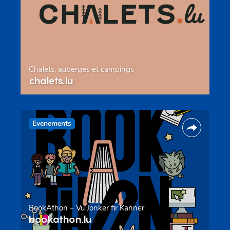
Chalets, auberges et campings
chalets.lu
Evenements
BookAthon – Vu Jonker fir Kanner
bookathon.lu