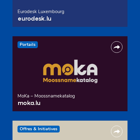
Eurodesk Luxembourg
eurodesk.lu
Portails
MoKa – Moossnamekatalog
moka.lu
Offres & Initiatives