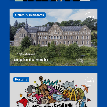
Offres & Initiatives
Cinqfontaines
cinqfontaines.lu
Portails