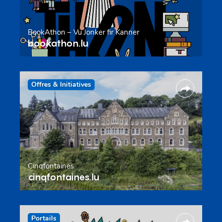
BookAthon – Vu Jonker fir Kanner
bookathon.lu
Offres & Initiatives
Cinqfontaines
cinqfontaines.lu
Portails