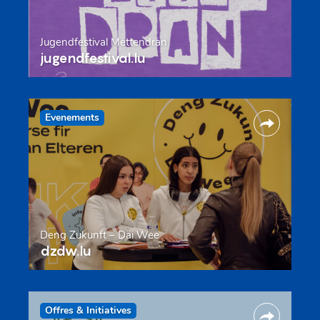
Jugendfestival Mëttendran
jugendfestival.lu
Evenements
Deng Zukunft – Däi Wee
dzdw.lu
Offres & Initiatives