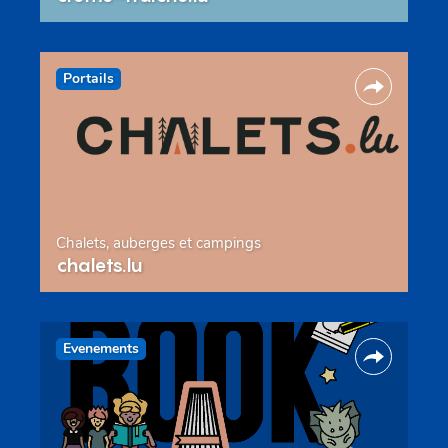
Portails
Chalets, auberges et campings
chalets.lu
Evenements