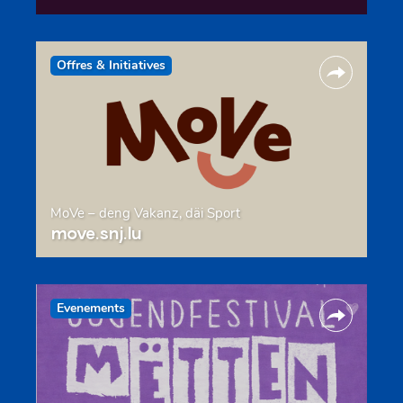
Offres & Initiatives
MoVe – deng Vakanz, däi Sport
move.snj.lu
Evenements