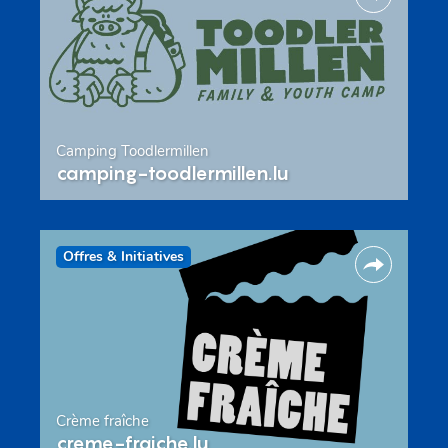
Camping Toodlermillen
camping-toodlermillen.lu
Offres & Initiatives
Crème fraîche
creme-fraiche.lu