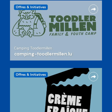
Offres & Initiatives
Camping Toodlermillen
camping-toodlermillen.lu
Offres & Initiatives