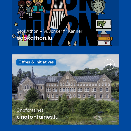
BookAthon – Vu Jonker fir Kanner
bookathon.lu
Offres & Initiatives
Cinqfontaines
cinqfontaines.lu