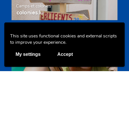
Camps et colonies
colonies.lu
This site uses functional cookies and external scripts
Evenements
to improve your experience.
My settings
Accept
Les meilleurs projets jeunesse
jugendprais.lu
Offres & Initiatives