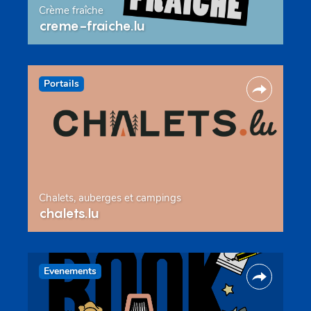
Crème fraîche
creme-fraiche.lu
Portails
Chalets, auberges et campings
chalets.lu
Evenements