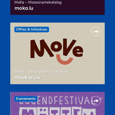
MoKa – Moossnamekatalog
moka.lu
Offres & Initiatives
MoVe – deng Vakanz, däi Sport
move.snj.lu
Evenements