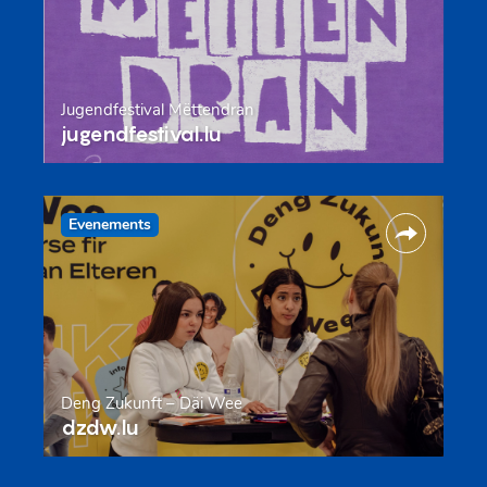
Jugendfestival Mëttendran
jugendfestival.lu
Evenements
Deng Zukunft – Däi Wee
dzdw.lu