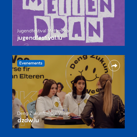
Jugendfestival Mëttendran
jugendfestival.lu
Evenements
Deng Zukunft – Däi Wee
dzdw.lu