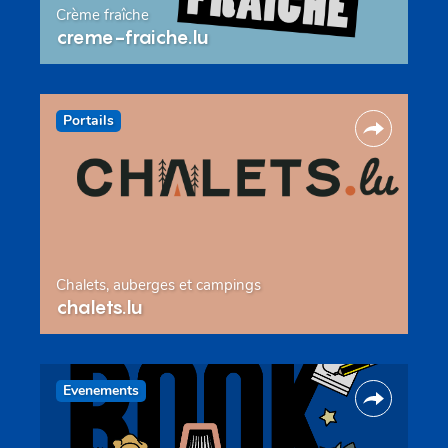
Crème fraîche
creme-fraiche.lu
Portails
Chalets, auberges et campings
chalets.lu
Evenements