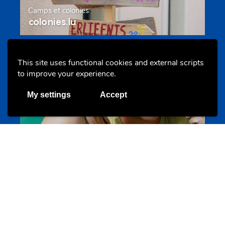
Camps et colonies
colonies.lu
This site uses functional cookies and external scripts
Evenements
to improve your experience.
My settings
Accept
Les meilleurs projets jeunesse
jugendprais.lu
Offres & Initiatives