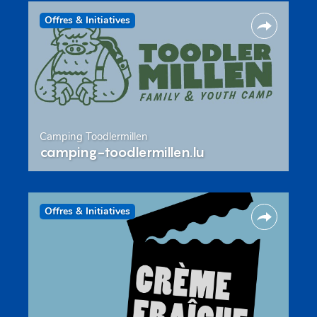
Offres & Initiatives
Camping Toodlermillen
camping-toodlermillen.lu
Offres & Initiatives