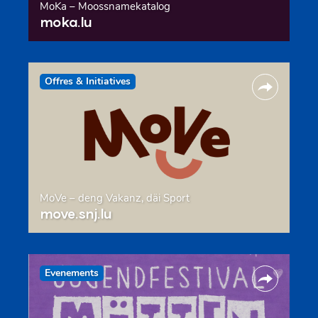
MoKa – Moossnamekatalog
moka.lu
Offres & Initiatives
MoVe – deng Vakanz, däi Sport
move.snj.lu
Evenements