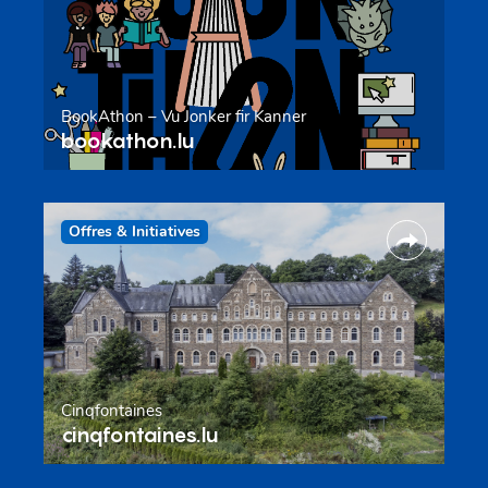
BookAthon – Vu Jonker fir Kanner
bookathon.lu
Offres & Initiatives
Cinqfontaines
cinqfontaines.lu