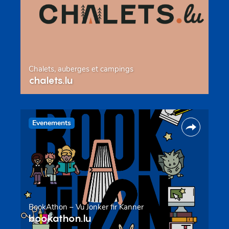
Chalets, auberges et campings
chalets.lu
Evenements
BookAthon – Vu Jonker fir Kanner
bookathon.lu