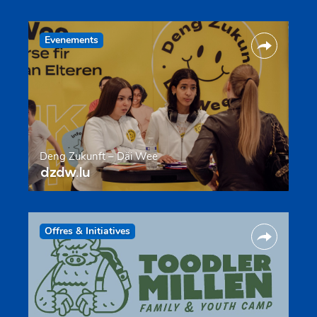
Evenements
Deng Zukunft – Däi Wee
dzdw.lu
Offres & Initiatives