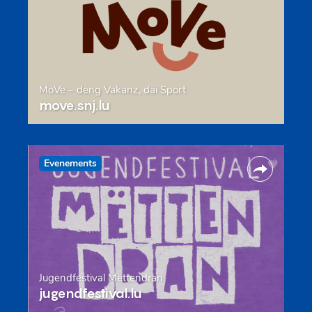
MoVe – deng Vakanz, däi Sport
move.snj.lu
Evenements
Jugendfestival Mëttendran
jugendfestival.lu