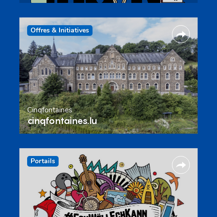
Offres & Initiatives
Cinqfontaines
cinqfontaines.lu
Portails