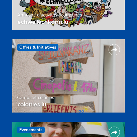
Annuaire d’activités pour jeunes
echwellechkann.lu
Offres & Initiatives
Camps et colonies
colonies.lu
Evenements