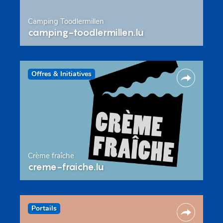
Camping Toodlermillen
camping-toodlermillen.lu
Offres & Initiatives
Crème fraîche
creme-fraiche.lu
Portails