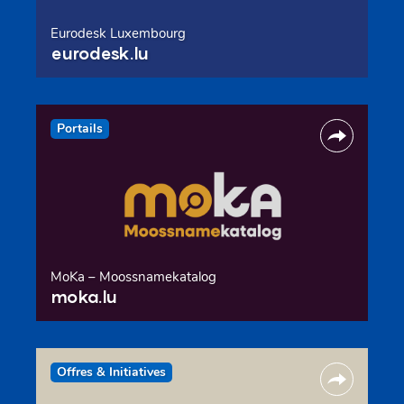
Eurodesk Luxembourg
eurodesk.lu
Portails
MoKa – Moossnamekatalog
moka.lu
Offres & Initiatives