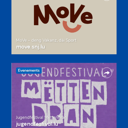
MoVe – deng Vakanz, däi Sport
move.snj.lu
Evenements
Jugendfestival Mëttendran
jugendfestival.lu