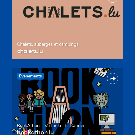
Chalets, auberges et campings
chalets.lu
Evenements
BookAthon – Vu Jonker fir Kanner
bookathon.lu