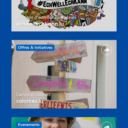
Annuaire d’activités pour jeunes
echwellechkann.lu
Offres & Initiatives
Camps et colonies
colonies.lu
Evenements