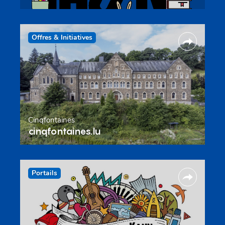
Offres & Initiatives
Cinqfontaines
cinqfontaines.lu
Portails