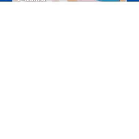
Portails
Transition vers la vie active
hey.snj.lu
Portails