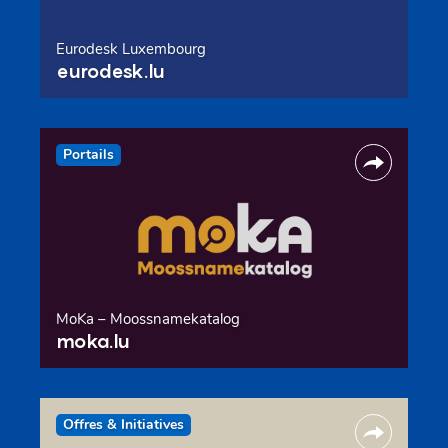
Eurodesk Luxembourg
eurodesk.lu
Portails
MoKa – Moossnamekatalog
moka.lu
Offres & Initiatives