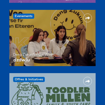
Evenements
Deng Zukunft – Däi Wee
dzdw.lu
Offres & Initiatives