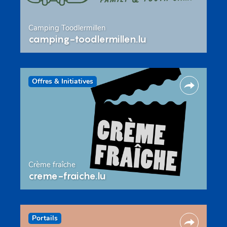
Camping Toodlermillen
camping-toodlermillen.lu
Offres & Initiatives
Crème fraîche
creme-fraiche.lu
Portails