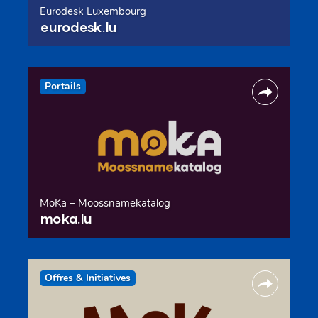
Eurodesk Luxembourg
eurodesk.lu
Portails
MoKa – Moossnamekatalog
moka.lu
Offres & Initiatives