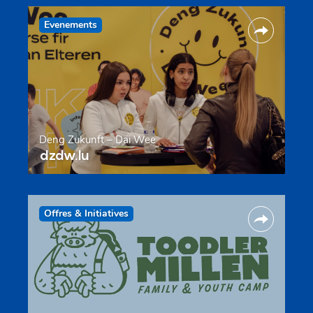
Evenements
Deng Zukunft – Däi Wee
dzdw.lu
Offres & Initiatives