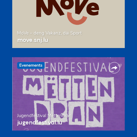
MoVe – deng Vakanz, däi Sport
move.snj.lu
Evenements
Jugendfestival Mëttendran
jugendfestival.lu