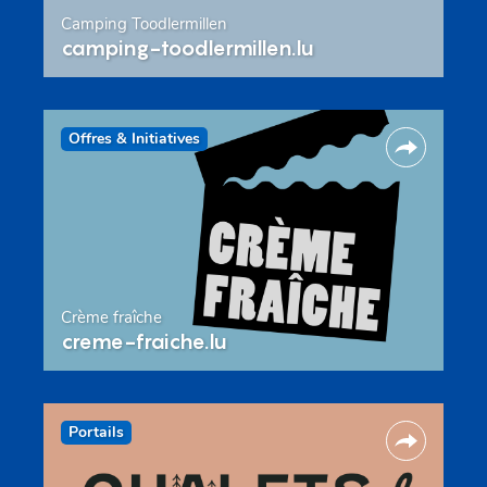
Camping Toodlermillen
camping-toodlermillen.lu
Offres & Initiatives
Crème fraîche
creme-fraiche.lu
Portails