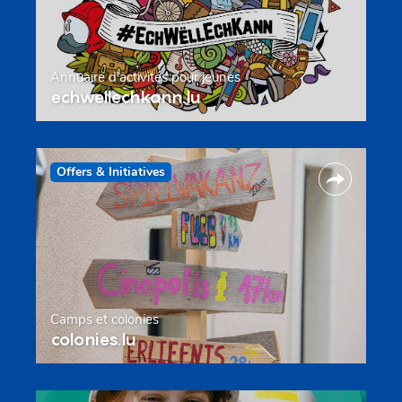
Annuaire d’activités pour jeunes
echwellechkann.lu
Offers & Initiatives
Camps et colonies
colonies.lu