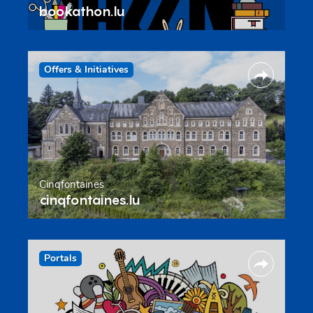
bookathon.lu
Offers & Initiatives
Cinqfontaines
cinqfontaines.lu
Portals