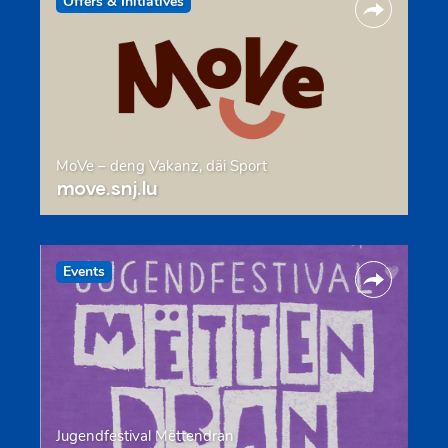
Offers & Initiatives
MoVe – deng Vakanz, däi Sport
move.snj.lu
Events
Jugendfestival Mëttendran