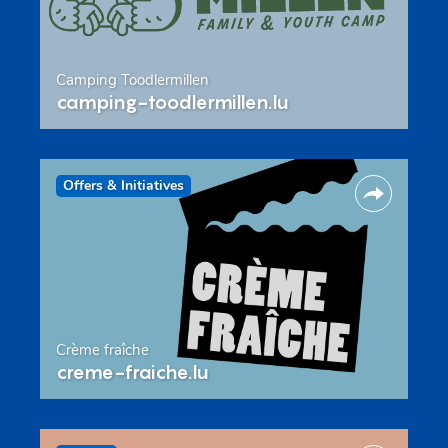
Camping Toodlermillen
camping-toodlermillen.lu
Offers & Initiatives
Crème fraîche
creme-fraiche.lu