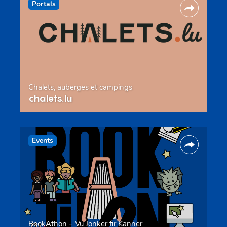
Portals
Chalets, auberges et campings
chalets.lu
Events
BookAthon – Vu Jonker fir Kanner