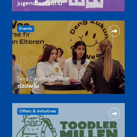
jugendfestival.lu
Events
Deng Zukunft – Däi Wee
dzdw.lu
Offers & Initiatives