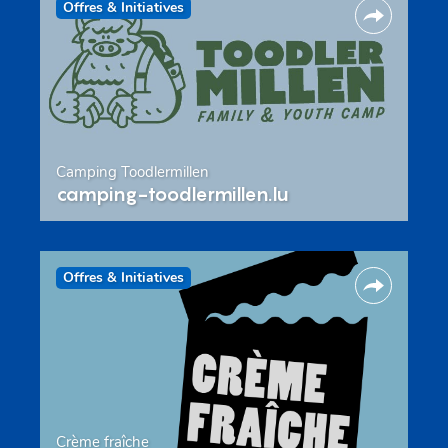
Offres & Initiatives
Camping Toodlermillen
camping-toodlermillen.lu
Offres & Initiatives
Crème fraîche