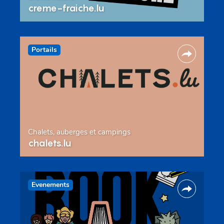
creme-fraiche.lu
Portails
Chalets, auberges et campings
chalets.lu
Evenements