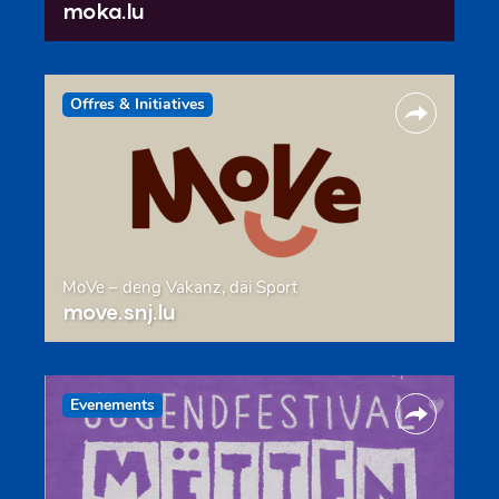
moka.lu
Offres & Initiatives
MoVe – deng Vakanz, däi Sport
move.snj.lu
Evenements