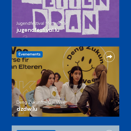
Jugendfestival Mëttendran
jugendfestival.lu
Evenements
Deng Zukunft – Däi Wee
dzdw.lu