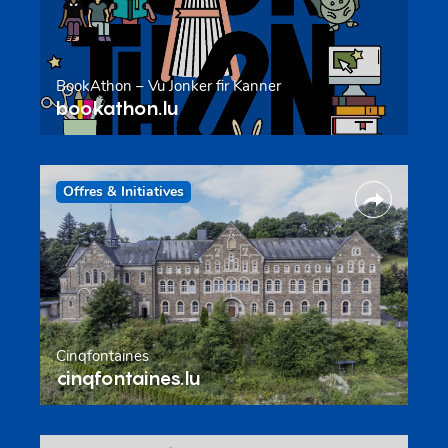
BookAthon – Vu Jonker fir Kanner
bookathon.lu
Offres & Initiatives
Cinqfontaines
cinqfontaines.lu