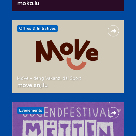
moka.lu
Offres & Initiatives
MoVe – deng Vakanz, däi Sport
move.snj.lu
Evenements