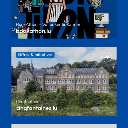
BookAthon – Vu Jonker fir Kanner
bookathon.lu
Offres & Initiatives
Cinqfontaines
cinqfontaines.lu