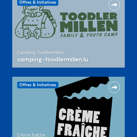
Offres & Initiatives
Camping Toodlermillen
camping-toodlermillen.lu
Offres & Initiatives
Crème fraîche