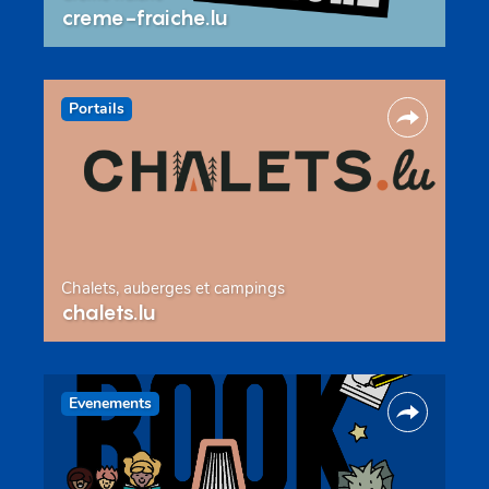
creme-fraiche.lu
Portails
Chalets, auberges et campings
chalets.lu
Evenements