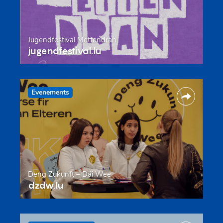
Jugendfestival Mëttendran
jugendfestival.lu
Evenements
Deng Zukunft – Däi Wee
dzdw.lu