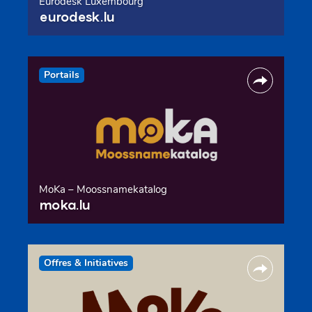
Eurodesk Luxembourg
eurodesk.lu
Portails
MoKa – Moossnamekatalog
moka.lu
Offres & Initiatives