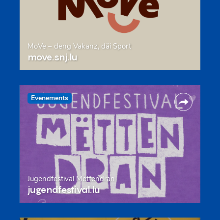
MoVe – deng Vakanz, däi Sport
move.snj.lu
Evenements
Jugendfestival Mëttendran
jugendfestival.lu