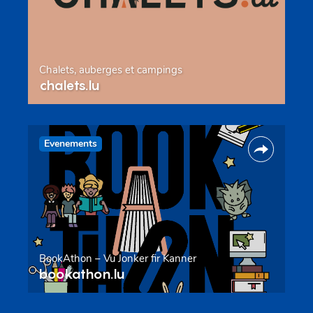
Chalets, auberges et campings
chalets.lu
Evenements
BookAthon – Vu Jonker fir Kanner
bookathon.lu