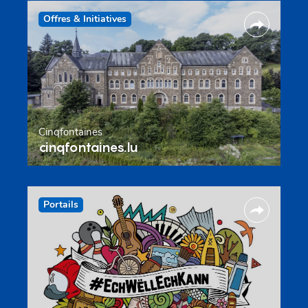
Offres & Initiatives
Cinqfontaines
cinqfontaines.lu
Portails