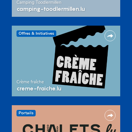
Camping Toodlermillen
camping-toodlermillen.lu
Offres & Initiatives
Crème fraîche
creme-fraiche.lu
Portails