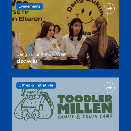
Evenements
Deng Zukunft – Däi Wee
dzdw.lu
Offres & Initiatives