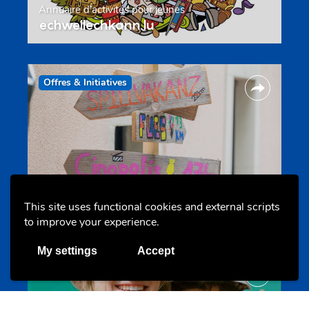
Annuaire d’activités pour jeunes
echwellechkann.lu
Offres & Initiatives
Camps et colonies
This site uses functional cookies and external scripts
colonies.lu
to improve your experience.
My settings
Accept
Evenements