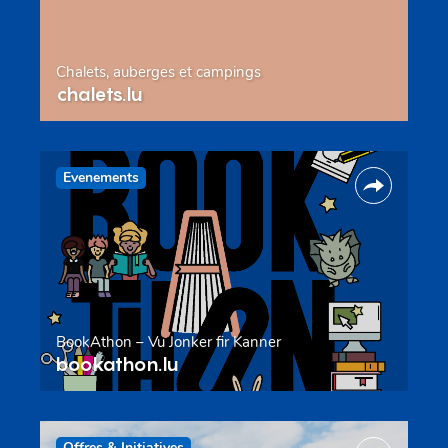
Chalets, auberges et campings
chalets.lu
Evenements
BookAthon – Vu Jonker fir Kanner
bookathon.lu
Offres & Initiatives