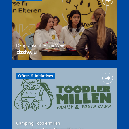
Deng Zukunft – Däi Wee
dzdw.lu
Offres & Initiatives
Camping Toodlermillen