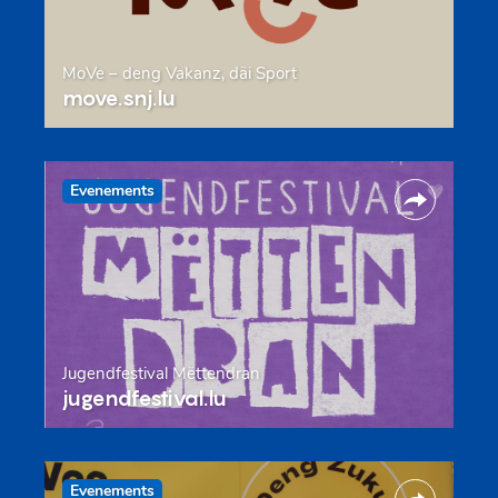
MoVe – deng Vakanz, däi Sport
move.snj.lu
Evenements
Jugendfestival Mëttendran
jugendfestival.lu
Evenements