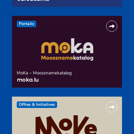
Portails
MoKa – Moossnamekatalog
moka.lu
Offres & Initiatives