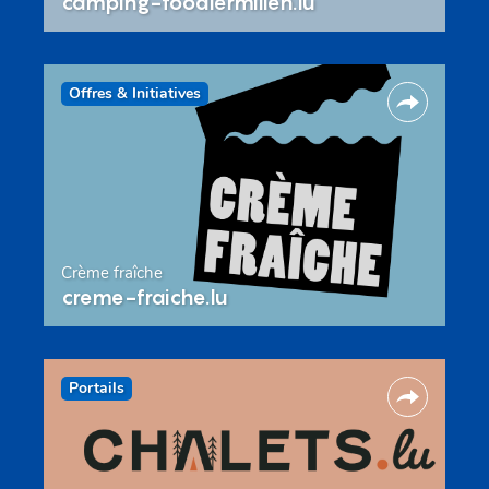
camping-toodlermillen.lu
Offres & Initiatives
Crème fraîche
creme-fraiche.lu
Portails