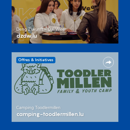
Deng Zukunft – Däi Wee
dzdw.lu
Offres & Initiatives
Camping Toodlermillen
camping-toodlermillen.lu