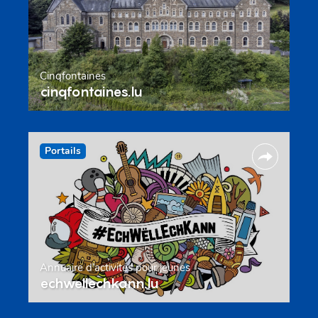
Cinqfontaines
cinqfontaines.lu
Portails
Annuaire d’activités pour jeunes
echwellechkann.lu