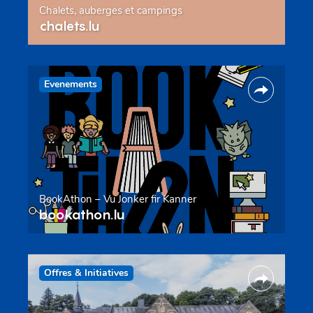
Chalets, auberges et campings
chalets.lu
Evenements
BookAthon – Vu Jonker fir Kanner
bookathon.lu
Offres & Initiatives