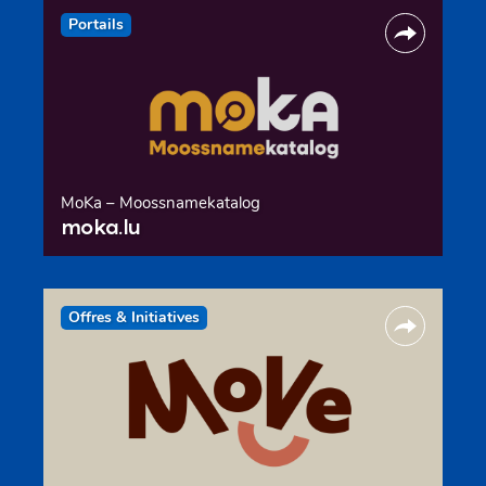
Portails
MoKa – Moossnamekatalog
moka.lu
Offres & Initiatives