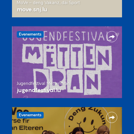
MoVe – deng Vakanz, däi Sport
move.snj.lu
Evenements
Jugendfestival Mëttendran
jugendfestival.lu
Evenements