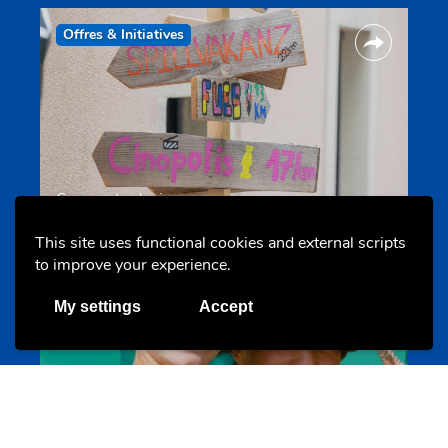
Offres & Initiatives
Camps et colonies
colonies.lu
This site uses functional cookies and external scripts
to improve your experience.
Evenements
My settings
Accept