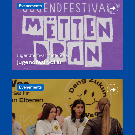
Evenements
Jugendfestival Mëttendran
jugendfestival.lu
Evenements