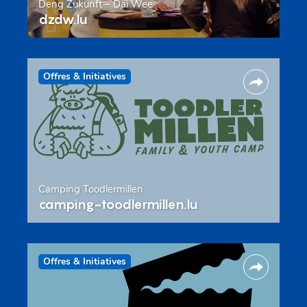
Deng Zukunft – Däi Wee
dzdw.lu
Offres & Initiatives
Camping Toodlermillen
camping-toodlermillen.lu
Offres & Initiatives