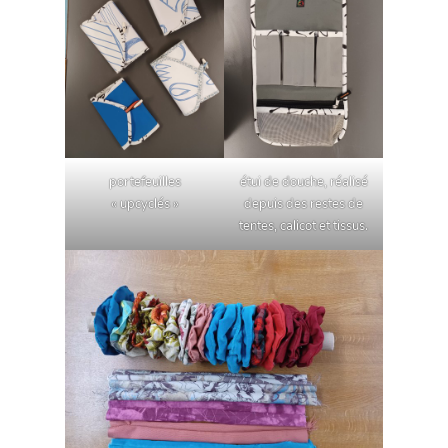
portefeuilles
étui de douche, réalisé
« upcyclés »
depuis des restes de
tentes, calicot et tissus.