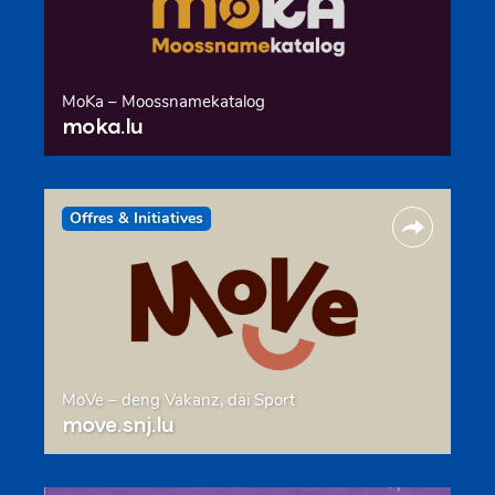
MoKa – Moossnamekatalog
moka.lu
Offres & Initiatives
MoVe – deng Vakanz, däi Sport
move.snj.lu