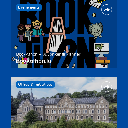
Evenements
BookAthon – Vu Jonker fir Kanner
bookathon.lu
Offres & Initiatives