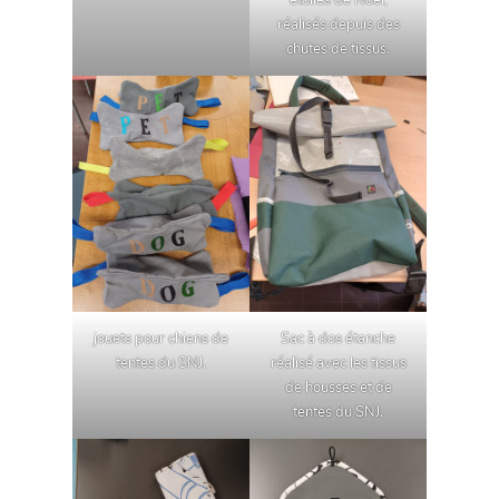
étoiles de Noël,
réalisés depuis des
chutes de tissus.
jouets pour chiens de
Sac à dos étanche
tentes du SNJ.
réalisé avec les tissus
de housses et de
tentes du SNJ.