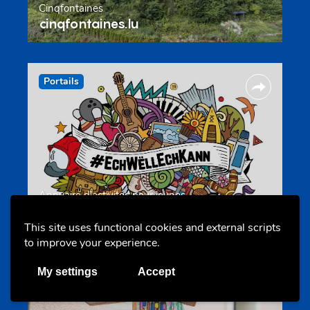
Cinqfontaines
cinqfontaines.lu
Portails
Annuaire d’activités pour jeunes
echwellechkann.lu
This site uses functional cookies and external scripts
to improve your experience.
Offres & Initiatives
My settings
Accept