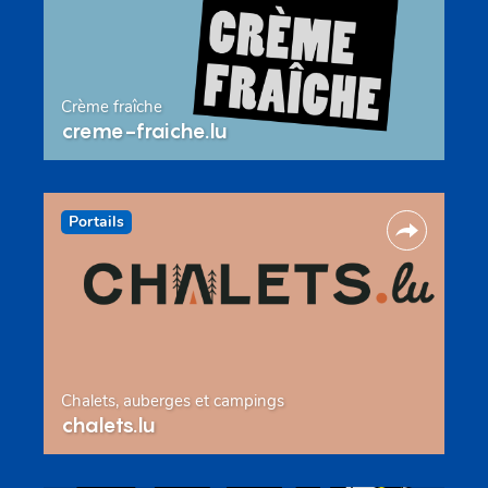
Crème fraîche
creme-fraiche.lu
Portails
Chalets, auberges et campings
chalets.lu