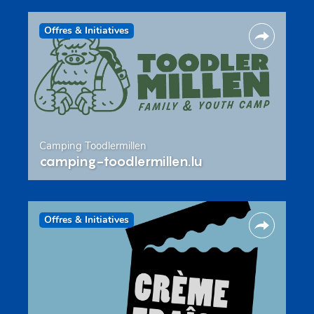
Offres & Initiatives
Camping Toodlermillen
camping-toodlermillen.lu
Offres & Initiatives