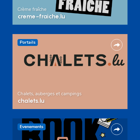
Crème fraîche
creme-fraiche.lu
Portails
Chalets, auberges et campings
chalets.lu
Evenements