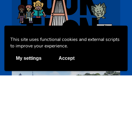
BookAthon – Vu Jonker fir Kanner
This site uses functional cookies and external scripts
bookathon.lu
to improve your experience.
My settings
Accept
Offres & Initiatives
Cinqfontaines
cinqfontaines.lu