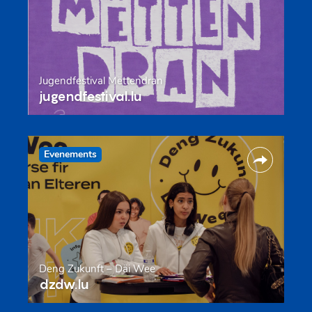
Jugendfestival Mëttendran
jugendfestival.lu
Evenements
Deng Zukunft – Däi Wee
dzdw.lu