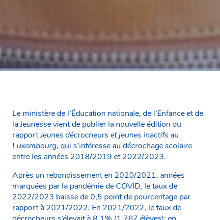
Le ministère de l’Éducation nationale, de l’Enfance et de
la Jeunesse vient de publier la nouvelle édition du
rapport
Jeunes décrocheurs et jeunes inactifs au
Luxembourg
, qui s’intéresse au décrochage scolaire
entre les années 2018/2019 et 2022/2023.
Après un rebondissement en 2020/2021, années
marquées par la pandémie de COVID, le taux de
2022/2023 baisse de 0,5 point de pourcentage par
rapport à 2021/2022. En 2021/2022, le taux de
décrocheurs s’élevait à 8,1% (1.767 élèves); en