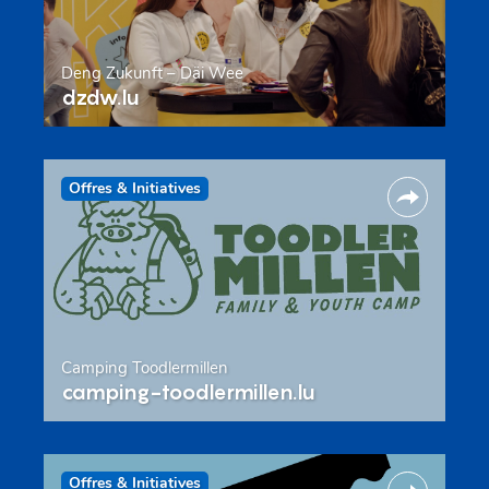
Deng Zukunft – Däi Wee
dzdw.lu
Offres & Initiatives
Camping Toodlermillen
camping-toodlermillen.lu
Offres & Initiatives