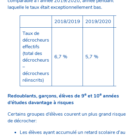
comparable à l’année 2019/2020, année pendant
laquelle le taux était exceptionnellement bas.
2018/2019
2019/2020
2020/2
Taux de
décrocheurs
effectifs
(total des
6,7 %
5,7 %
6,4 %
décrocheurs
–
décrocheurs
réinscrits)
e
e
Redoublants, garçons, élèves de 9
et 10
années
d’études davantage à risques
Certains groupes d’élèves courent un plus grand risque
de décrocher:
Les élèves ayant accumulé un retard scolaire d’au