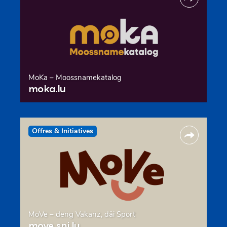
MoKa – Moossnamekatalog
moka.lu
Offres & Initiatives
MoVe – deng Vakanz, däi Sport
move.snj.lu