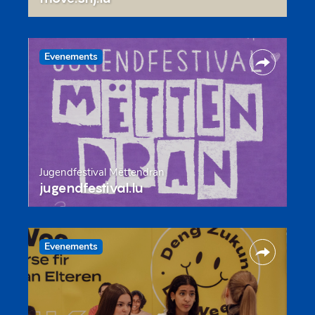
Evenements
Jugendfestival Mëttendran
jugendfestival.lu
Evenements