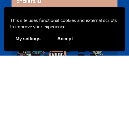
chalets.lu
This site uses functional cookies and external scripts
Evenements
to improve your experience.
My settings
Accept
BookAthon – Vu Jonker fir Kanner
bookathon.lu
Offres & Initiatives