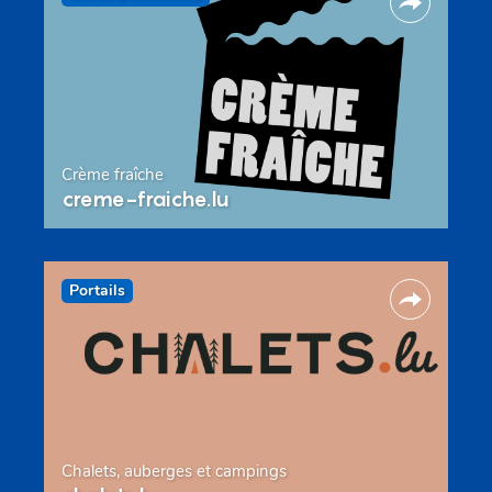
Crème fraîche
creme-fraiche.lu
Portails
Chalets, auberges et campings