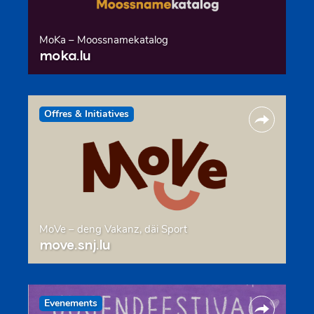
MoKa – Moossnamekatalog
moka.lu
Offres & Initiatives
MoVe – deng Vakanz, däi Sport
move.snj.lu
Evenements