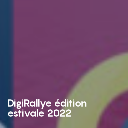
DigiRallye édition
estivale 2022