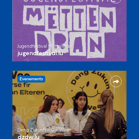
Jugendfestival Mëttendran
jugendfestival.lu
Evenements
Deng Zukunft – Däi Wee
dzdw.lu