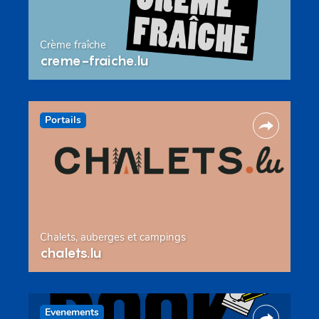
Crème fraîche
creme-fraiche.lu
Portails
Chalets, auberges et campings
chalets.lu
Evenements