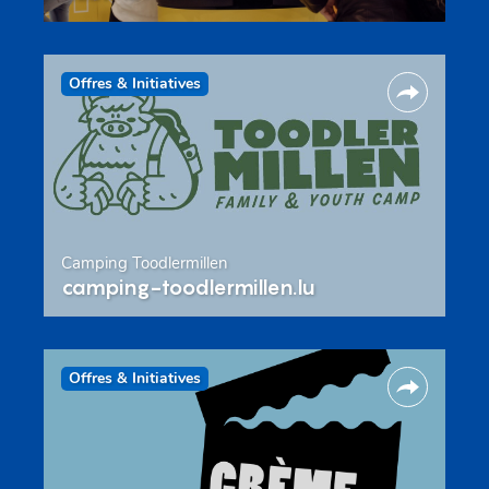
Offres & Initiatives
Camping Toodlermillen
camping-toodlermillen.lu
Offres & Initiatives