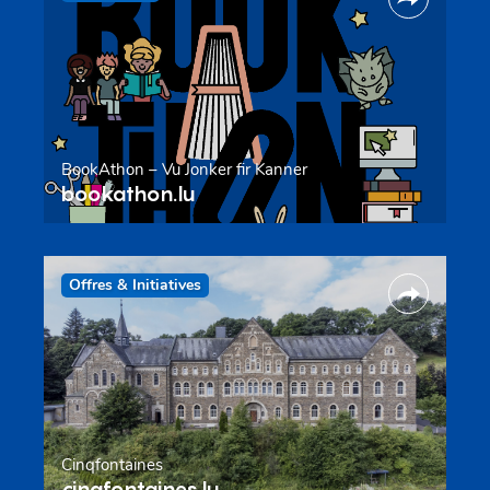
BookAthon – Vu Jonker fir Kanner
bookathon.lu
Offres & Initiatives
Cinqfontaines
cinqfontaines.lu