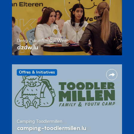
Deng Zukunft – Däi Wee
dzdw.lu
Offres & Initiatives
Camping Toodlermillen
camping-toodlermillen.lu