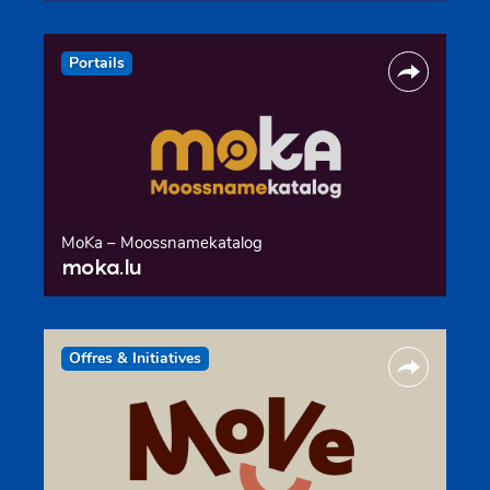
Portails
MoKa – Moossnamekatalog
moka.lu
Offres & Initiatives