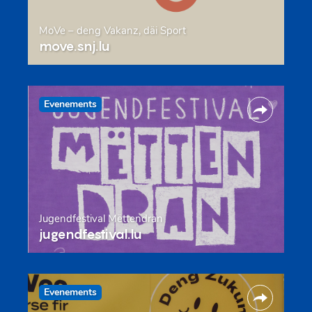
MoVe – deng Vakanz, däi Sport
move.snj.lu
Evenements
Jugendfestival Mëttendran
jugendfestival.lu
Evenements