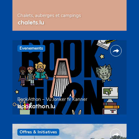
Chalets, auberges et campings
chalets.lu
Evenements
BookAthon – Vu Jonker fir Kanner
bookathon.lu
Offres & Initiatives