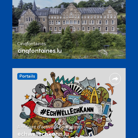
Cinqfontaines
cinqfontaines.lu
Portails
Annuaire d’activités pour jeunes
echwellechkann.lu