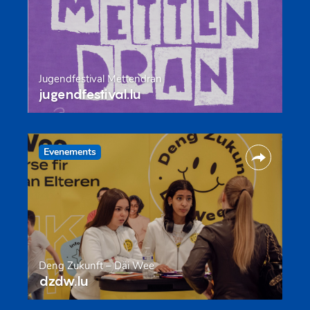
Jugendfestival Mëttendran
jugendfestival.lu
Evenements
Deng Zukunft – Däi Wee
dzdw.lu