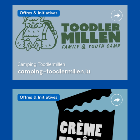
Offres & Initiatives
Camping Toodlermillen
camping-toodlermillen.lu
Offres & Initiatives