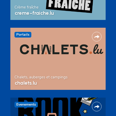
Crème fraîche
creme-fraiche.lu
Portails
Chalets, auberges et campings
chalets.lu
Evenements