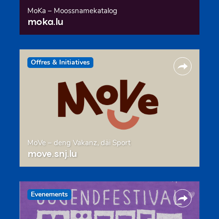
MoKa – Moossnamekatalog
moka.lu
Offres & Initiatives
MoVe – deng Vakanz, däi Sport
move.snj.lu
Evenements