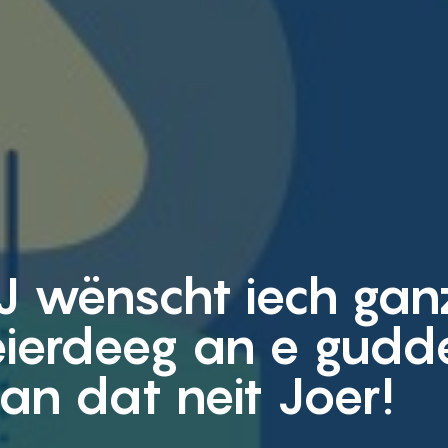
J wënscht iech gan
eierdeeg an e gudd
an dat neit Joer!