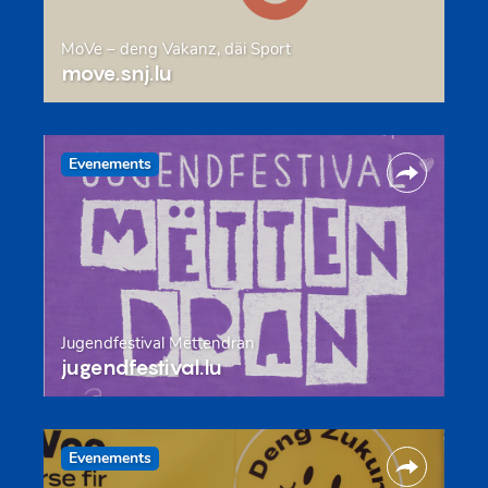
MoVe – deng Vakanz, däi Sport
move.snj.lu
Evenements
Jugendfestival Mëttendran
jugendfestival.lu
Evenements