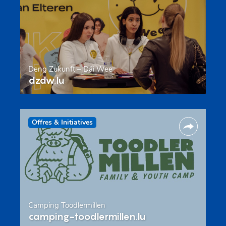
Deng Zukunft – Däi Wee
dzdw.lu
Offres & Initiatives
Camping Toodlermillen
camping-toodlermillen.lu