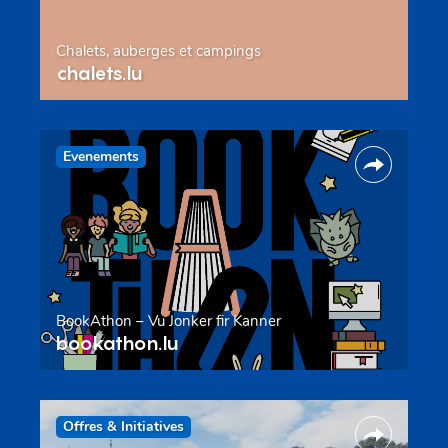
Chalets, auberges et campings
chalets.lu
Evenements
BookAthon – Vu Jonker fir Kanner
bookathon.lu
Offres & Initiatives