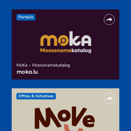
Portails
MoKa – Moossnamekatalog
moka.lu
Offres & Initiatives