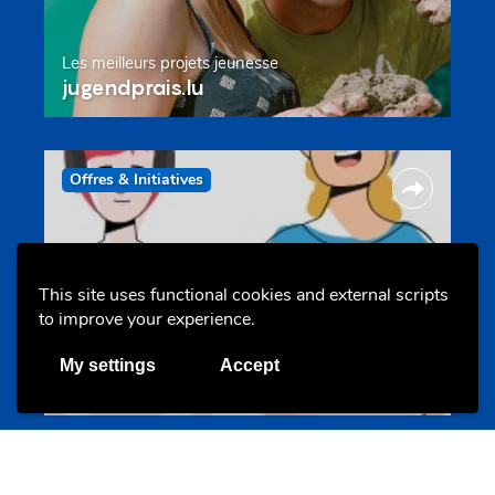
Les meilleurs projets jeunesse
jugendprais.lu
Offres & Initiatives
This site uses functional cookies and external scripts
to improve your experience.
Un projet de jeunes pour jeunes
My settings
Accept
s-team.lu
Portails