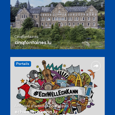
Cinqfontaines
cinqfontaines.lu
Portails
Annuaire d’activités pour jeunes
echwellechkann.lu