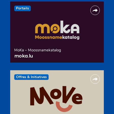
Portails
MoKa – Moossnamekatalog
moka.lu
Offres & Initiatives