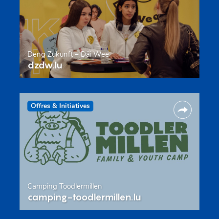
Deng Zukunft – Däi Wee
dzdw.lu
Offres & Initiatives
Camping Toodlermillen
camping-toodlermillen.lu