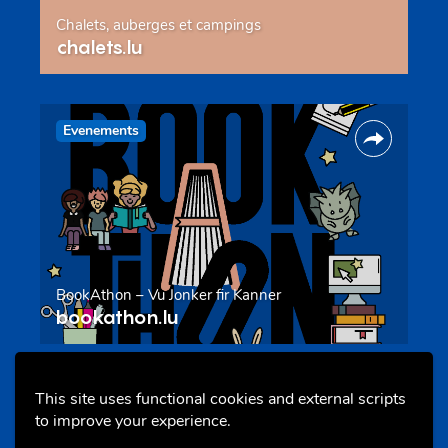
Chalets, auberges et campings
chalets.lu
Evenements
BookAthon – Vu Jonker fir Kanner
bookathon.lu
This site uses functional cookies and external scripts
Offres & Initiatives
to improve your experience.