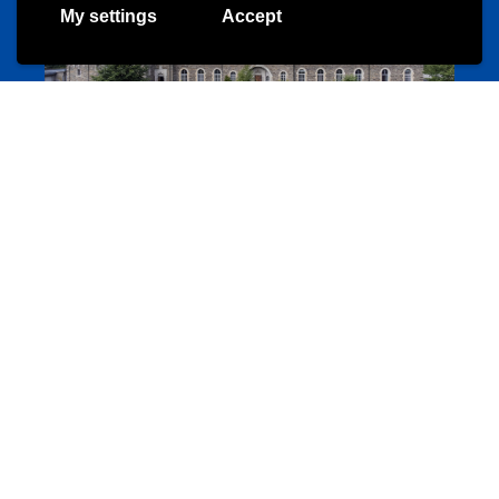
My settings
Accept
Cinqfontaines
cinqfontaines.lu
Portails
Annuaire d’activités pour jeunes
echwellechkann.lu