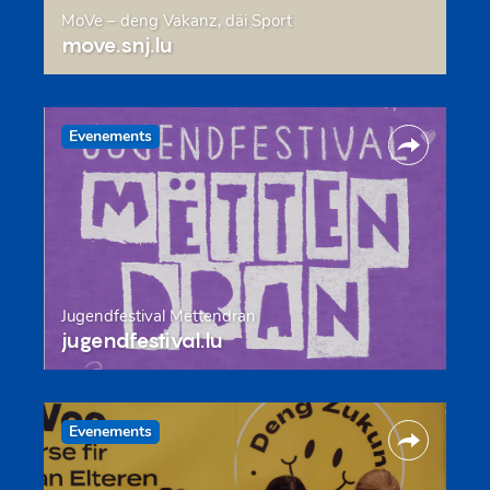
MoVe – deng Vakanz, däi Sport
move.snj.lu
Evenements
Jugendfestival Mëttendran
jugendfestival.lu
Evenements