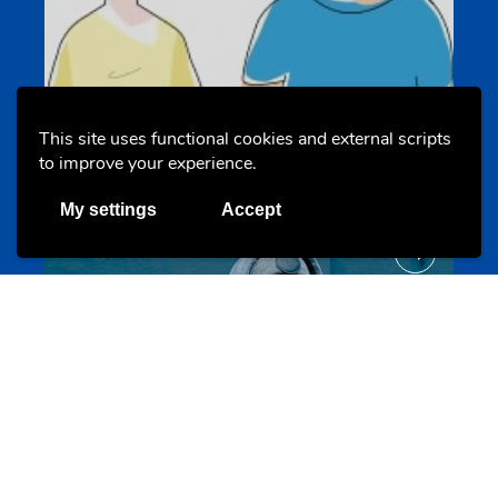
Un projet de jeunes pour jeunes
This site uses functional cookies and external scripts
s-team.lu
to improve your experience.
My settings
Accept
Portails
Transition vers la vie active
hey.snj.lu