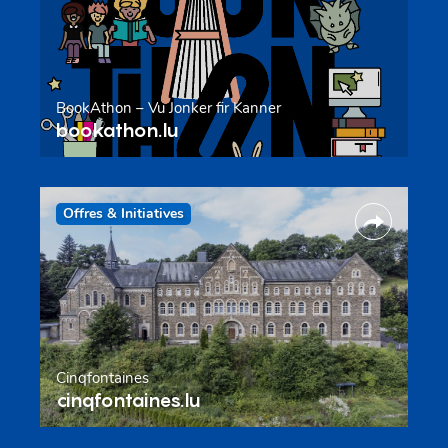
BookAthon – Vu Jonker fir Kanner
bookathon.lu
Offres & Initiatives
Cinqfontaines
cinqfontaines.lu