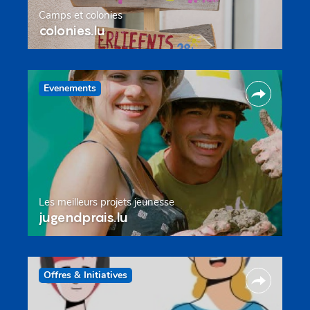
Camps et colonies
colonies.lu
Evenements
Les meilleurs projets jeunesse
jugendprais.lu
Offres & Initiatives