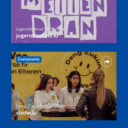
Jugendfestival Mëttendran
jugendfestival.lu
Evenements
Deng Zukunft – Däi Wee
dzdw.lu