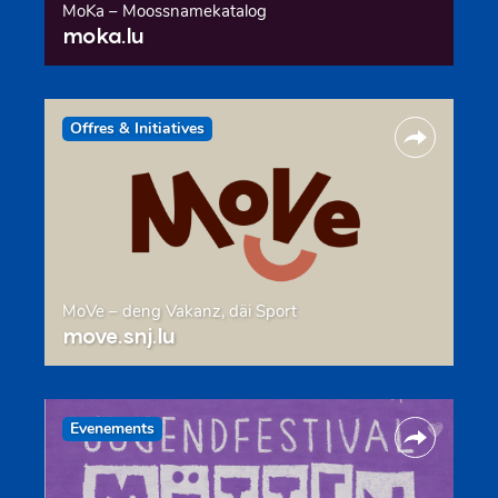
MoKa – Moossnamekatalog
moka.lu
Offres & Initiatives
MoVe – deng Vakanz, däi Sport
move.snj.lu
Evenements