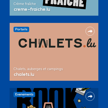
Crème fraîche
creme-fraiche.lu
Portails
Chalets, auberges et campings
chalets.lu
Evenements