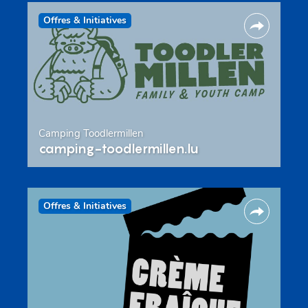
Offres & Initiatives
Camping Toodlermillen
camping-toodlermillen.lu
Offres & Initiatives